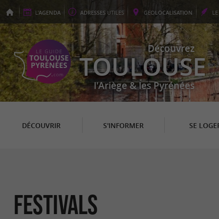
L'
AGENDA
ADRESSES
UTILES
GEO
LOCALISATION
L
Découvrez
TOULOUSE
l'Ariège & les Pyrénées
DÉCOUVRIR
S'INFORMER
SE LOGE
Festivals