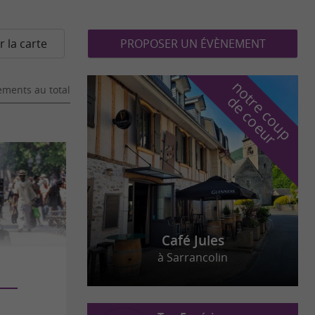
r la carte
PROPOSER UN ÉVÈNEMENT
n
o
t
e
c
o
u
p
e
c
o
e
u
ments au total
r
d
r
Café Jules
à Sarrancolin