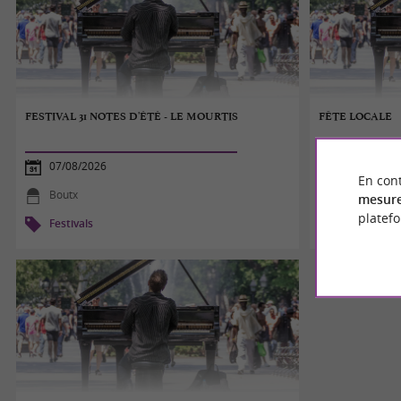
FESTIVAL 31 NOTES D'ÉTÉ - LE MOURTIS
FÊTE LOCALE
07/08/2026
07/08/2026
En cont
Boutx
Ausseing
mesure
platef
Festivals
Festivals