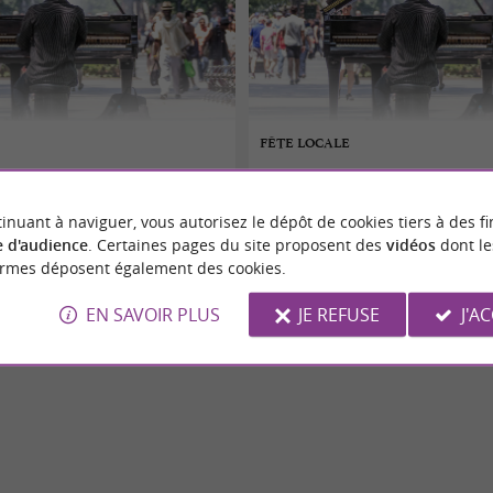
FÊTE LOCALE
 au 09/08/2026
07/08/2026 au 09/08/2026
inuant à naviguer, vous autorisez le dépôt de cookies tiers à des fi
Ausseing
 d'audience
. Certaines pages du site proposent des
vidéos
dont le
ormes déposent également des cookies.
Festivals
EN SAVOIR PLUS
JE REFUSE
J'A