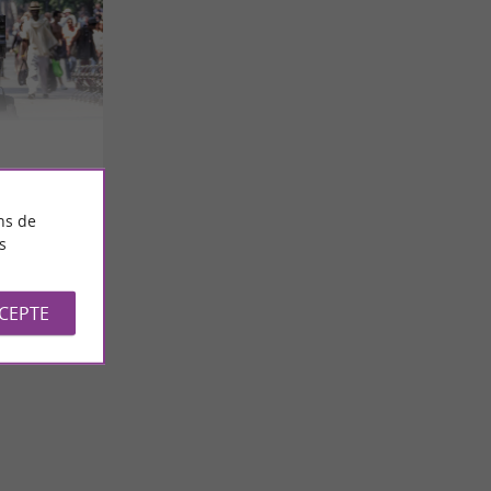
ns de
s
CCEPTE