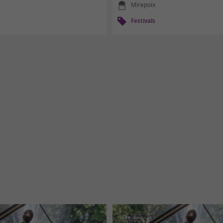
Mirepoix
Festivals