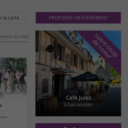
r la carte
PROPOSER UN ÉVÈNEMENT
n
o
t
e
c
o
u
p
e
c
o
e
u
ments au total
r
d
r
Café Jules
à Sarrancolin
LE