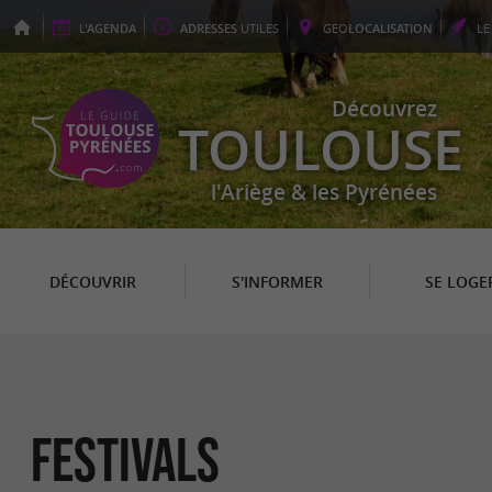
L'
AGENDA
ADRESSES
UTILES
GEO
LOCALISATION
L
Découvrez
TOULOUSE
l'Ariège & les Pyrénées
DÉCOUVRIR
S'INFORMER
SE LOGE
Festivals