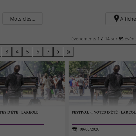
Mots clés...
Affiche
évènements
1 à 14
sur
85
évène
3
4
5
6
7
OTES D'ÉTÉ - LAREOLE
FESTIVAL 31 NOTES D'ÉTÉ - LAREO
09/08/2026