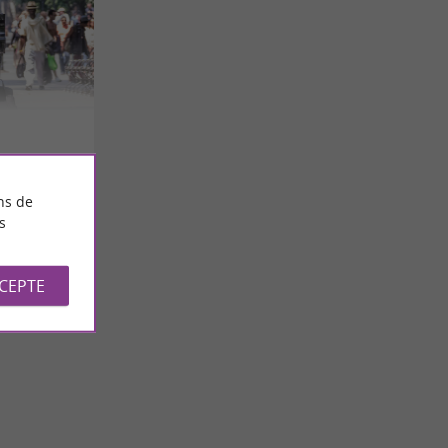
ns de
s
CCEPTE