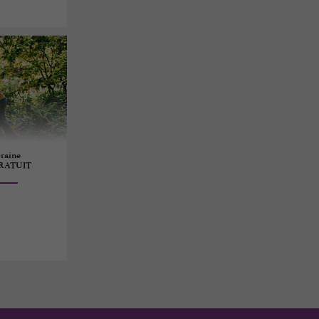
raine
 GRATUIT