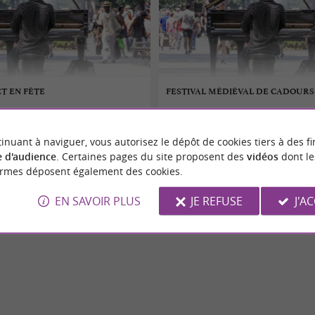
ET EN FÊTE
FESTIVAL MÉDIÉVAL DE CADOURS
 au 09/08/2026
07/08/2026 au 09/08/2026
inuant à naviguer, vous autorisez le dépôt de cookies tiers à des fi
pet
Cadours
 d'audience
. Certaines pages du site proposent des
vidéos
dont le
ormes déposent également des cookies.
Festivals
EN SAVOIR PLUS
JE REFUSE
J'A