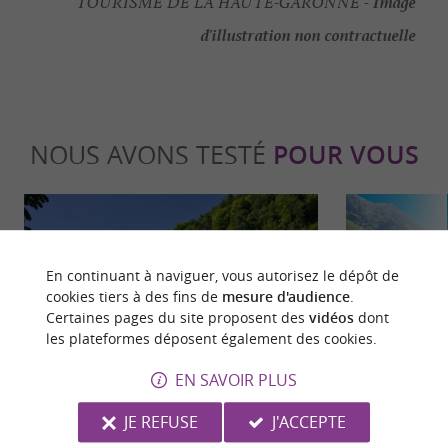
Image
TOURISME DE LA HAUTE-GARONNE -
d'illustration non contractuelle
NOUS AVONS TESTÉ
POUR VOUS
En continuant à naviguer, vous autorisez le dépôt de
cookies tiers à des fins de
mesure d'audience
.
Certaines pages du site proposent des
vidéos
dont
les plateformes déposent également des cookies.
Détente
Incontour
EN SAVOIR PLUS
Les Thermes de Luchon, les eaux les
Les spots ph
JE REFUSE
J'ACCEPTE
plus sulfurées des Pyrénées, font peau