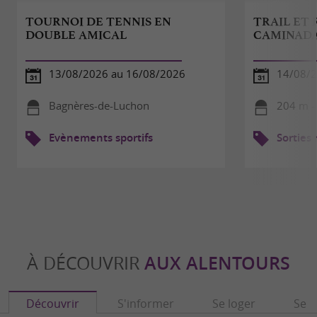
TOURNOI DE TENNIS EN
TRAIL ET
DOUBLE AMICAL
CAMINAD
13/08/2026 au 16/08/2026
14/08/
Bagnères-de-Luchon
204 m -
Evènements sportifs
Sorties
À DÉCOUVRIR
AUX ALENTOURS
Découvrir
S'informer
Se loger
Se r