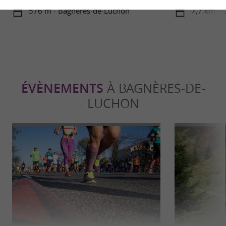
neuve !
576 m - Bagnères-de-Luchon
7,7 km - 
ÉVÈNEMENTS
À BAGNÈRES-DE-
LUCHON