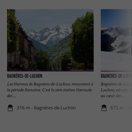
Bagnères-de-Luchon
Bagnères-de-Luc
Les thermes de Bagnères-de-Luchon, remontent à
Bagnères-de-Luch
la période Romaine. C'est la 1ère station thermale
Luchon, est une c
des ...
au cœur des ...
316 m - Bagnères-de-Luchon
672 m - B