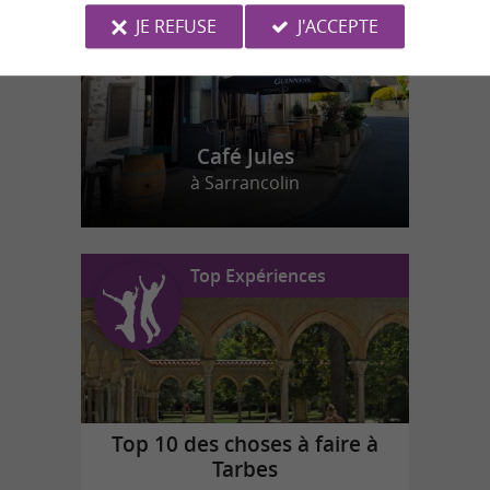
JE REFUSE
J'ACCEPTE
Café Jules
à Sarrancolin
Top Expériences
Top 10 des choses à faire à
Tarbes