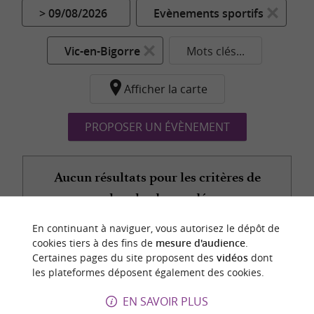
> 09/08/2026
Evènements sportifs
Vic-en-Bigorre
Mots clés...
Afficher la carte
PROPOSER UN ÉVÈNEMENT
Aucun résultats pour les critères de
recherche demandés...
En continuant à naviguer, vous autorisez le dépôt de
cookies tiers à des fins de
mesure d'audience
.
Certaines pages du site proposent des
vidéos
dont
n
o
t
e
c
o
u
p
e
c
o
e
u
les plateformes déposent également des cookies.
r
d
r
EN SAVOIR PLUS