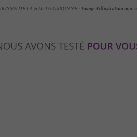
Image d'illustration non c
RISME DE LA HAUTE-GARONNE -
NOUS AVONS TESTÉ
POUR VOU
able
Familiale
os de la Haute-Garonne
Destination complète et absolume
pour un été en famille : Pyrénées