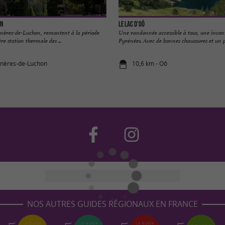
on
Le Lac D'Oô
nères-de-Luchon, remontent à la période
Une randonnée accessible à tous, une incon
re station thermale des ...
Pyrénées. Avec de bonnes chaussures et un pe
gnères-de-Luchon
10,6 km - Oô
NOS AUTRES GUIDES RÉGIONAUX EN FRANCE