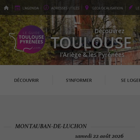
L'
AGENDA
ADRESSES
UTILES
GEO
LOCALISATION
L
Découvrez
TOULOUSE
l'Ariège & les Pyrénées
DÉCOUVRIR
S'INFORMER
SE LOGE
MONTAUBAN-DE-LUCHON
samedi 22 août 2026