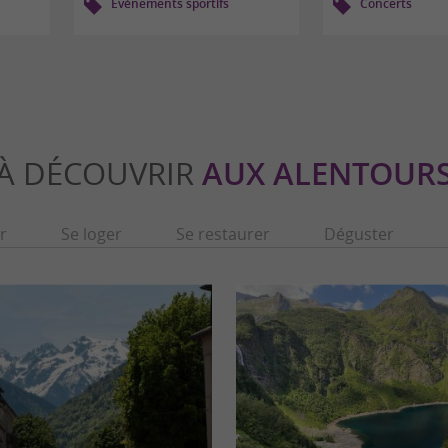
Evènements sportifs
Concerts
À DÉCOUVRIR
AUX ALENTOUR
r
Se loger
Se restaurer
Déguster