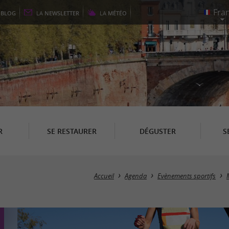
E
BLOG
LA
NEWSLETTER
LA
MÉTÉO
R
SE RESTAURER
DÉGUSTER
S
Accueil
Agenda
Evènements sportifs