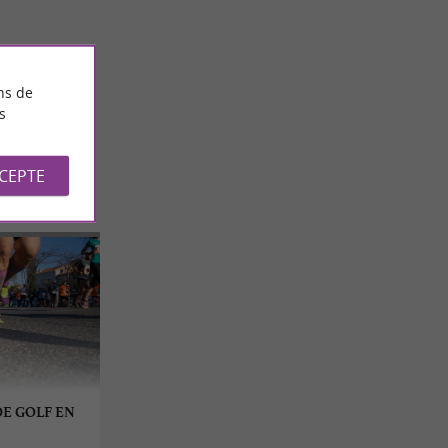
14,4 km - Germ
ns de
s
CCEPTE
E GOLF EN