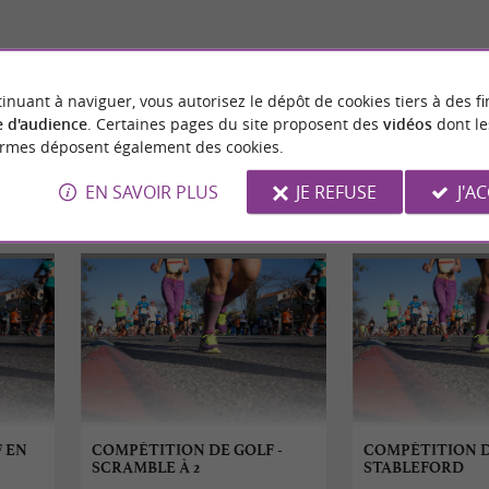
12,7 km - Peyragudes
inuant à naviguer, vous autorisez le dépôt de cookies tiers à des fi
 d'audience
. Certaines pages du site proposent des
vidéos
dont le
ormes déposent également des cookies.
EN SAVOIR PLUS
JE REFUSE
J'A
ÉVÈNEMENTS
À PROXIMITÉ
 EN
COMPÉTITION DE GOLF -
COMPÉTITION D
SCRAMBLE À 2
STABLEFORD