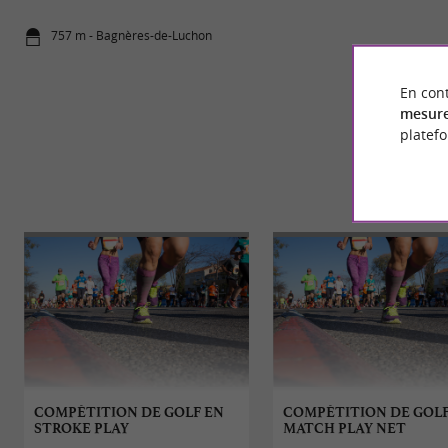
757 m - Bagnères-de-Luchon
7,8 km - Oô
En cont
mesure
platef
COMPÉTITION DE GOLF EN
COMPÉTITION DE GOLF
STROKE PLAY
MATCH PLAY NET