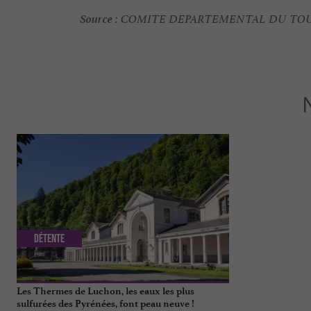
Source :
COMITE DEPARTEMENTAL DU TOU
Détente
Incontourn
Les Thermes de Luchon, les eaux les plus
Les spots phot
sulfurées des Pyrénées, font peau neuve !