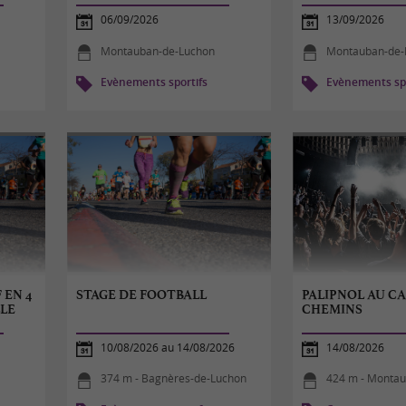
06/09/2026
13/09/2026
Montauban-de-Luchon
Montauban-de-
Evènements sportifs
Evènements spo
 EN 4
STAGE DE FOOTBALL
PALIPNOL AU CA
LLE
CHEMINS
10/08/2026 au 14/08/2026
14/08/2026
374 m - Bagnères-de-Luchon
424 m - Monta