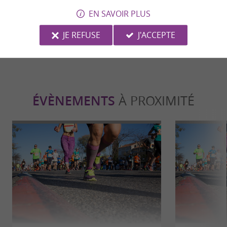
plus sulfurées des Pyrénées, font peau
EN SAVOIR PLUS
neuve !
757 m - Bagnères-de-Luchon
7,8 km - 
JE REFUSE
J'ACCEPTE
ÉVÈNEMENTS
À PROXIMITÉ