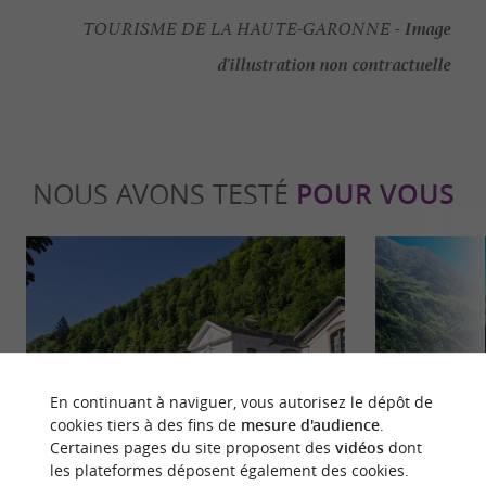
Image
TOURISME DE LA HAUTE-GARONNE -
d'illustration non contractuelle
NOUS AVONS TESTÉ
POUR VOUS
Détente
Incontour
En continuant à naviguer, vous autorisez le dépôt de
cookies tiers à des fins de
mesure d'audience
.
Certaines pages du site proposent des
vidéos
dont
les plateformes déposent également des cookies.
Les Thermes de Luchon, les eaux les
Les spots ph