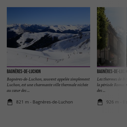
Bagnères-de-Luchon
Bagnères-de-Luc
Bagnères-de-Luchon, souvent appelée simplement
Les thermes de B
Luchon, est une charmante ville thermale nichée
la période Romaine
au cœur des ...
des ...
821 m - Bagnères-de-Luchon
926 m - B