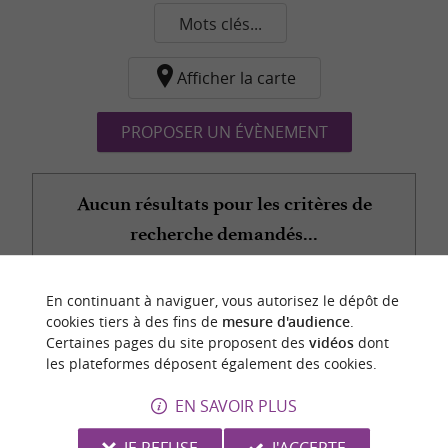
Mots clés...
Afficher la carte
PROPOSER UN ÉVÈNEMENT
Aucun résultats pour les critères de
recherche demandés...
En continuant à naviguer, vous autorisez le dépôt de
n
o
t
e
c
o
u
p
e
c
o
e
u
cookies tiers à des fins de
mesure d'audience
.
r
d
r
Certaines pages du site proposent des
vidéos
dont
les plateformes déposent également des cookies.
EN SAVOIR PLUS
JE REFUSE
J'ACCEPTE