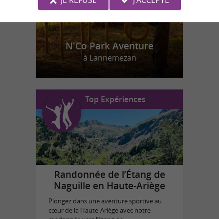
N'Co Park Aventure
à Lannemezan
Top Expériences
Randonnée de l’Étang de
Naguille en Haute-Ariège
Plongez dans une aventure sportive au
cœur de la Haute-Ariège avec notre