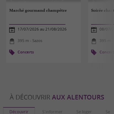
Marché gourmand champêtre
Soirée chan
17/07/2026 au 21/08/2026
08/07/2
395 m - Sazos
395 m -
Concerts
Concert
À DÉCOUVRIR
AUX ALENTOURS
Découvrir
S'informer
Se loger
Se r