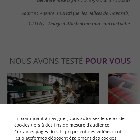
05/05/2026 à 12:00:00
Source :
Agence Touristique des vallées de Gavarnie,
Image d'illustration non contractuelle
CDT65 -
NOUS AVONS TESTÉ
POUR VOUS
En continuant à naviguer, vous autorisez le dépôt de
Culturelle
Séjours /
cookies tiers à des fins de
mesure d'audience
.
Certaines pages du site proposent des
vidéos
dont
les plateformes déposent également des cookies.