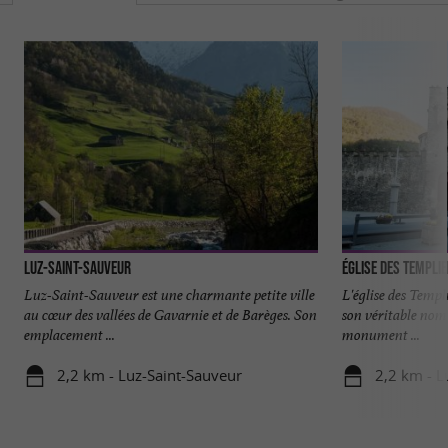
Luz-Saint-Sauveur
Église des Templi
Luz-Saint-Sauveur est une charmante petite ville
L'église des Temp
au cœur des vallées de Gavarnie et de Barèges. Son
son véritable nom 
emplacement ...
monument ...
2,2 km - Luz-Saint-Sauveur
2,2 km - L