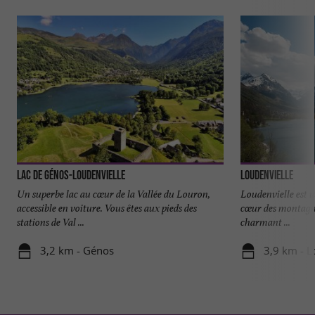
Lac de Génos-Loudenvielle
Loudenvielle
Un superbe lac au cœur de la Vallée du Louron,
Loudenvielle est u
accessible en voiture. Vous êtes aux pieds des
cœur des montagne
stations de Val ...
charmant ...
3,2 km - Génos
3,9 km - L