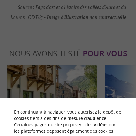
Source :
Pays d'art et d'histoire des vallées d'Aure et du
Image d'illustration non contractuelle
Louron, CDT65 -
NOUS AVONS TESTÉ
POUR VOUS
Séjours / Weekend
Séjours /
En continuant à naviguer, vous autorisez le dépôt de
cookies tiers à des fins de
mesure d'audience
.
Certaines pages du site proposent des
vidéos
dont
les plateformes déposent également des cookies.
Mercure, deux hôtels 4* d’exception
Peyragudes : 