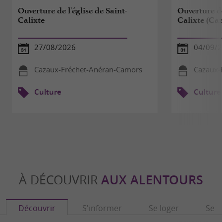
Ouverture de l'église de Saint-
Ouverture de
Calixte
Calixte (Ca
27/08/2026
04/09/
Cazaux-Fréchet-Anéran-Camors
Cazaux-
Culture
Culture
À DÉCOUVRIR
AUX ALENTOURS
Découvrir
S'informer
Se loger
Se r