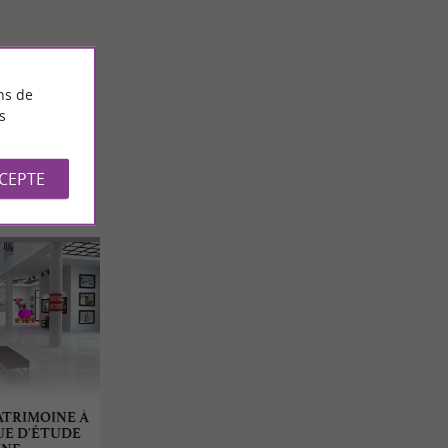
465 m - Toulouse
ns de
s
CCEPTE
ATRIMOINE À
UE D'ÉTUDE