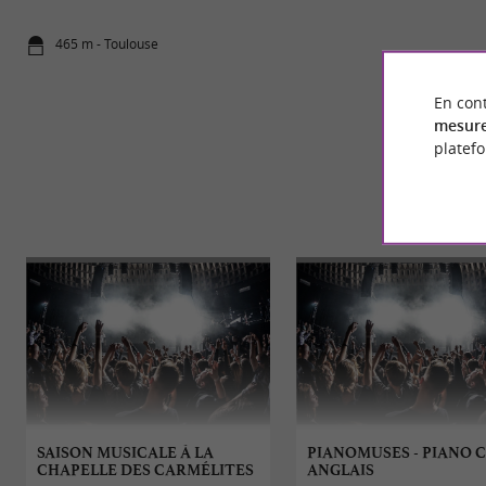
465 m - Toulouse
465 m - Tou
En cont
mesure
platef
SAISON MUSICALE À LA
PIANOMUSES - PIANO 
CHAPELLE DES CARMÉLITES
ANGLAIS