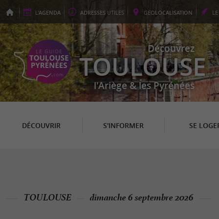
L'
AGENDA
ADRESSES
UTILES
GEO
LOCALISATION
L
Découvrez
TOULOUSE
l'Ariège & les Pyrénées
DÉCOUVRIR
S'INFORMER
SE LOGE
TOULOUSE
dimanche 6 septembre 2026