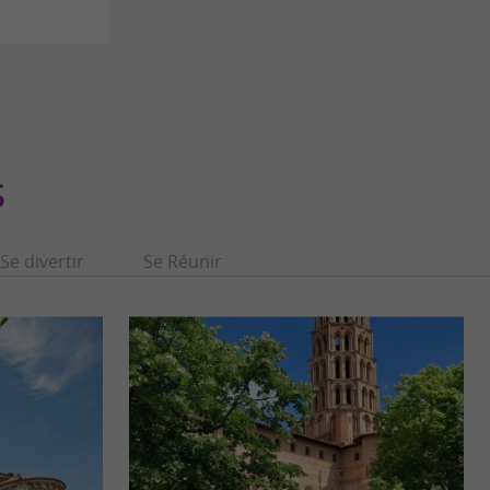
S
Se divertir
Se Réunir