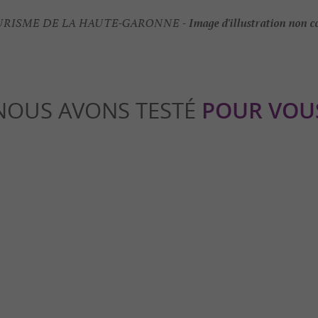
Image d'illustration non c
RISME DE LA HAUTE-GARONNE -
NOUS AVONS TESTÉ
POUR VOU
Séjours / Weekend
sserie, des plaisirs 100% sucrés à
7 jours de roadlife en Haute-Garo
modération à 1h de Toulouse
évasion unique avec un arrêt à To