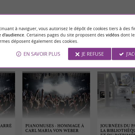
louse
465 m - Toulouse
inuant à naviguer, vous autorisez le dépôt de cookies tiers à des fi
 d'audience
. Certaines pages du site proposent des
vidéos
dont le
ormes déposent également des cookies.
EN SAVOIR PLUS
JE REFUSE
J'A
ÉVÈNEMENTS
À TOULOUSE
CARRÉ
PIANOMUSES - HOMMAGE À
JOURNÉES DU P
CARL MARIA VON WEBER
LA BIBLIOTHÈQ