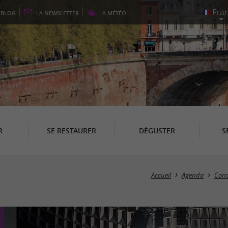
E
BLOG
LA
NEWSLETTER
LA
MÉTÉO
R
SE RESTAURER
DÉGUSTER
S
Accueil
Agenda
Conc