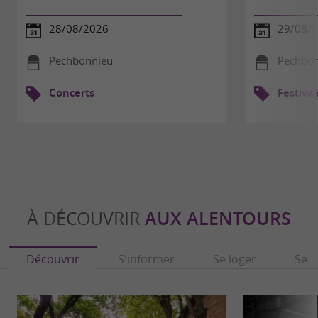
28/08/2026
29/08/
Pechbonnieu
Pechbo
Concerts
Festival
À DÉCOUVRIR
AUX ALENTOURS
Découvrir
S'informer
Se loger
Se r