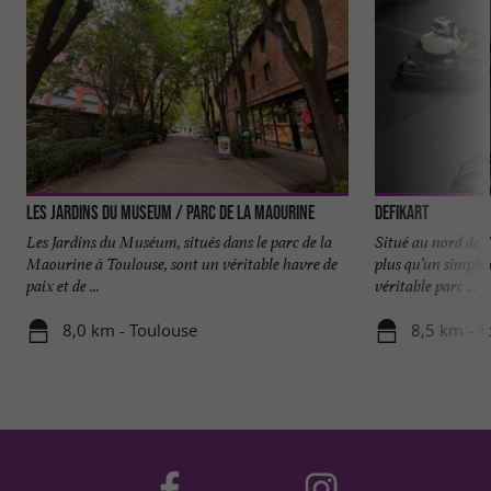
Les Jardins du Museum / Parc de la Maourine
DefiKart
Les Jardins du Muséum, situés dans le parc de la
Situé au nord de
Maourine à Toulouse, sont un véritable havre de
plus qu’un simple c
paix et de ...
véritable parc ...
8,0 km - Toulouse
8,5 km - T