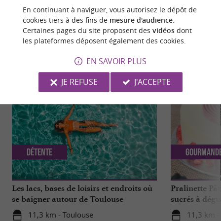
Evènement proposé par un internaute
En continuant à naviguer, vous autorisez le dépôt de
cookies tiers à des fins de
mesure d'audience
.
Certaines pages du site proposent des
vidéos
dont
les plateformes déposent également des cookies.
NOUS AVONS TESTÉ
POUR VOUS
EN SAVOIR PLUS
JE REFUSE
J'ACCEPTE
Détente
Gourmand
Les lacs, bases de loisirs et endroits où
Pralinette Pât
se baigner autour de Toulouse
sucrés à dégu
de Toulouse
11,3 km - Toulouse
11,3 km -