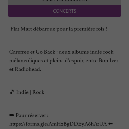
CONCERTS
Flat Mart débarque pour la première fois !
Carefree et Go Back : deux albums indie rock
mélancoliques et pleins d’espoir, entre Bon Iver
et Radiohead.
🎵 Indie | Rock
➡️ Pour réserver :
https://forms.gle/AmHzBgDDEyA6hAtUA ⬅️