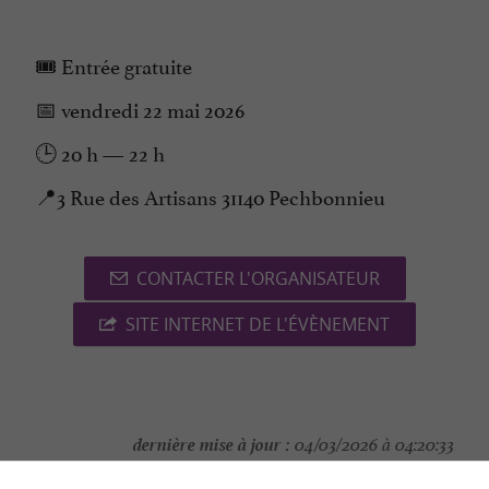
🎟️ Entrée gratuite
📅 vendredi 22 mai 2026
🕒 20 h — 22 h
📍3 Rue des Artisans 31140 Pechbonnieu
CONTACTER L'ORGANISATEUR
SITE INTERNET DE L'ÉVÈNEMENT
dernière mise à jour :
04/03/2026 à 04:20:33
Source :