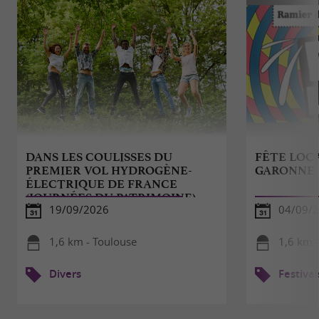
DANS LES COULISSES DU
FÊTE LOC
PREMIER VOL HYDROGÈNE-
GARONNE
ÉLECTRIQUE DE FRANCE
(JOURNÉES DU PATRIMOINE)
19/09/2026
04/09/2
1,6 km - Toulouse
1,6 km 
Divers
Festival