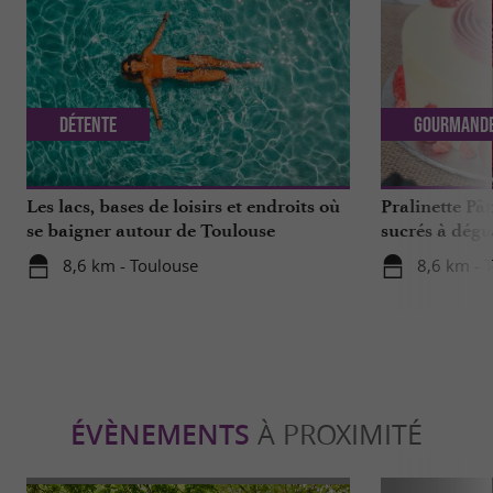
Détente
Gourmand
Les lacs, bases de loisirs et endroits où
Pralinette Pât
se baigner autour de Toulouse
sucrés à dégu
de Toulouse
8,6 km - Toulouse
8,6 km - 
ÉVÈNEMENTS
À PROXIMITÉ