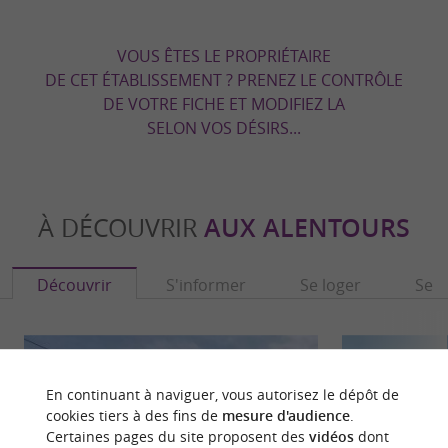
VOUS ÊTES LE PROPRIÉTAIRE
DE CET ÉTABLISSEMENT ? PRENEZ LE CONTRÔLE
DE VOTRE FICHE ET MODIFIEZ LA
SELON VOS DÉSIRS...
À DÉCOUVRIR
AUX ALENTOURS
Découvrir
S'informer
Se loger
Se r
En continuant à naviguer, vous autorisez le dépôt de
cookies tiers à des fins de
mesure d'audience
.
Certaines pages du site proposent des
vidéos
dont