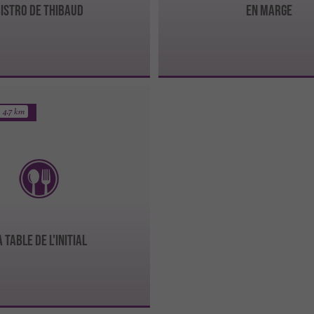
istro de Thibaud
EN MARGE
4.7 km
a Table de L'Initial