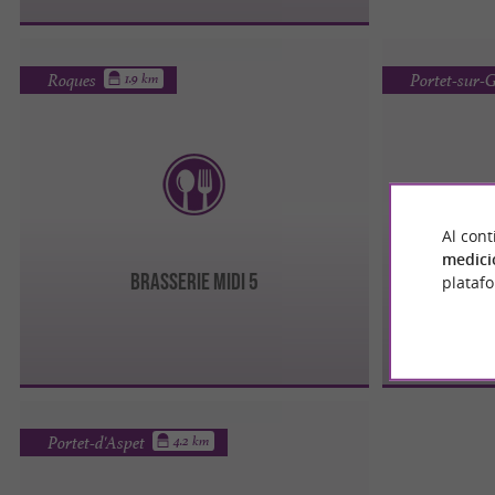
Roques
Portet-sur
1.9 km
Al cont
medici
BRASSERIE MIDI 5
Le Resta
plataf
Portet-d'Aspet
4.2 km