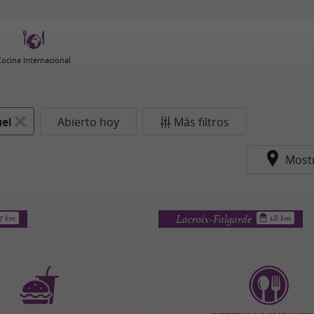
Cocina Internacional
el
Abierto hoy
Más filtros
Most
Lacroix-Falgarde
.7 km
1.8 km