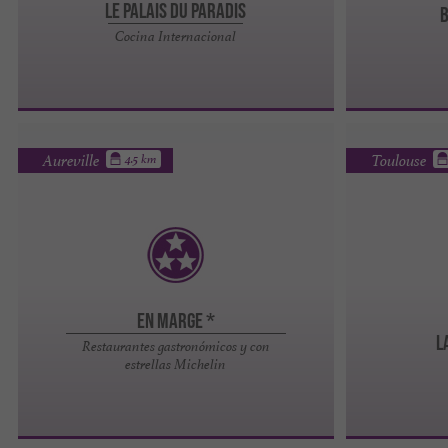
Le Palais du Paradis
B
Cocina Internacional
Aureville
Toulouse
4.5 km
En Marge *
L
Restaurantes gastronómicos y con
estrellas Michelin