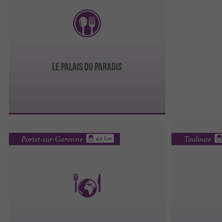
Le Palais du Paradis
Portet-sur-Garonne
Toulouse
4.2 km