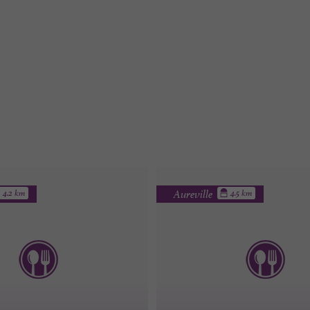
Aureville
4.2 km
4.5 km