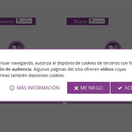
-Garonne
Roques
3.8 km
4.1 km
inuar navegando, autoriza al depósito de cookies de terceros con f
ón de audiencia
. Algunas páginas del sitio ofrecen
vídeos
cuyas
urant Le Manoir du Prince
Dix 31
ormas también depositan cookies.
MÁS INFORMACIÓN
ME NIEGO
AC