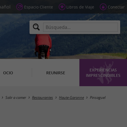
Espacio Cliente
Libros de Viaje
Conectar
EXPERIENCIAS
OCIO
REUNIRSE
IMPRESCINDIBLES
Masquer la carte
Salir a comer
Restaurantes
Haute-Garonne
Pinsaguel