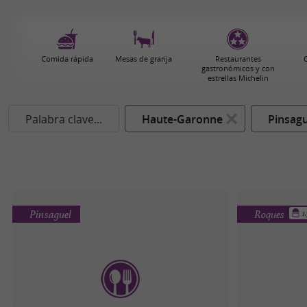
Comida rápida
Mesas de granja
Restaurantes
gastronómicos y con
estrellas Michelin
Palabra clave...
Haute-Garonne
Pinsagu
Pinsaguel
Roques
1