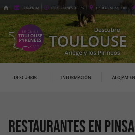
LA
AGENDA
DIRECCIONES
ÚTILES
GEO
LOCALIZACIÓN
Descubre
TOULOUSE
Ariège y los Pirineos
DESCUBRIR
INFORMACIÓN
ALOJAMIE
Restaurantes en Pins