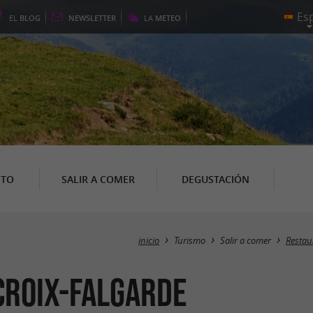
EL
BLOG
NEWSLETTER
LA
METEO
NTO
SALIR A COMER
DEGUSTACIÓN
inicio
Turismo
Salir a comer
Restau
croix-Falgarde