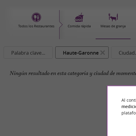
Todos los Restaurantes
Comida rápida
Mesas de granja
Palabra clave...
Haute-Garonne
Ciudad.
Ningún resultado en esta categoría y ciudad de momento
Al cont
medici
plataf