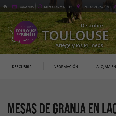
LA
AGENDA
DIRECCIONES
ÚTILES
GEO
LOCALIZACIÓN
Descubre
TOULOUSE
Ariège y los Pirineos
DESCUBRIR
INFORMACIÓN
ALOJAMIE
Mesas de granja en La