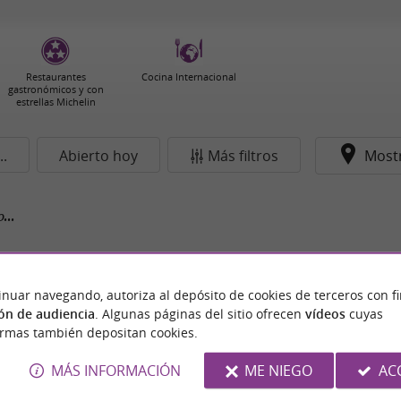
Restaurantes
Cocina Internacional
gastronómicos y con
estrellas Michelin
..
Abierto hoy
Más filtros
Most
...
inuar navegando, autoriza al depósito de cookies de terceros con f
ón de audiencia
. Algunas páginas del sitio ofrecen
vídeos
cuyas
ormas también depositan cookies.
MÁS INFORMACIÓN
ME NIEGO
AC