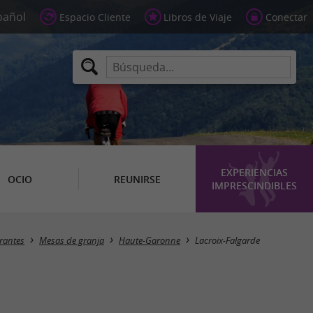
Espacio Cliente
Libros de Viaje
Conectar
EXPERIENCIAS
OCIO
REUNIRSE
IMPRESCINDIBLES
Masquer la carte
rantes
Mesas de granja
Haute-Garonne
Lacroix-Falgarde