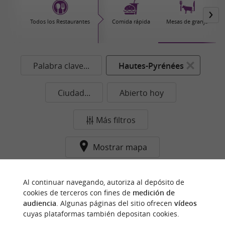
Todos los Restaurantes
Comida rápida
Mesas de granja
Palabra clave...
Hautes-Pyrénées
Ciudad...
Abierto hoy
Más filtros
Mostrar mapa
Ningún resultado en esta categoría y ciudad de
Al continuar navegando, autoriza al depósito de
momento...
cookies de terceros con fines de
medición de
audiencia
. Algunas páginas del sitio ofrecen
vídeos
cuyas plataformas también depositan cookies.