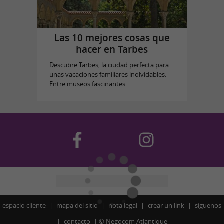
Las 10 mejores cosas que
hacer en Tarbes
Descubre Tarbes, la ciudad perfecta para
unas vacaciones familiares inolvidables.
Entre museos fascinantes ...
espacio cliente
mapa del sitio
nota legal
crear un link
síguenos
contacto
©
Negocom Atlantique