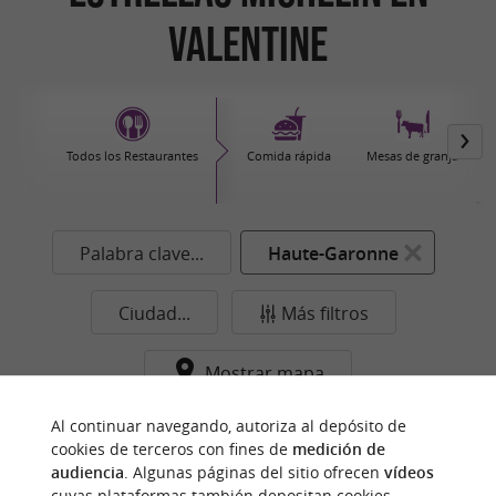
Valentine
Todos los Restaurantes
Comida rápida
Mesas de granja
Palabra clave...
Haute-Garonne
Ciudad...
Más filtros
Mostrar mapa
Ningún resultado en esta categoría y ciudad de
Al continuar navegando, autoriza al depósito de
cookies de terceros con fines de
medición de
momento...
audiencia
. Algunas páginas del sitio ofrecen
vídeos
cuyas plataformas también depositan cookies.