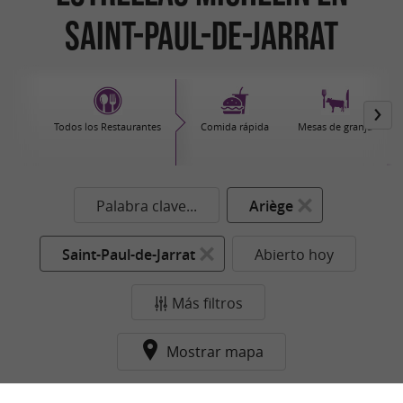
Saint-Paul-de-Jarrat
Todos los Restaurantes
Comida rápida
Mesas de granja
Palabra clave...
Ariège
Saint-Paul-de-Jarrat
Abierto hoy
Más filtros
Mostrar mapa