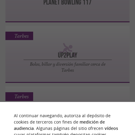
PLANET BOWLING 117
Tarbes
UP2PLAY
Bolos, billar y diversión familiar cerca de
Tarbes
Tarbes
Al continuar navegando, autoriza al depósito de
cookies de terceros con fines de
medición de
BOWLING DES OURS PYRENEENS
audiencia
. Algunas páginas del sitio ofrecen
vídeos
cuyas plataformas también depositan cookies.