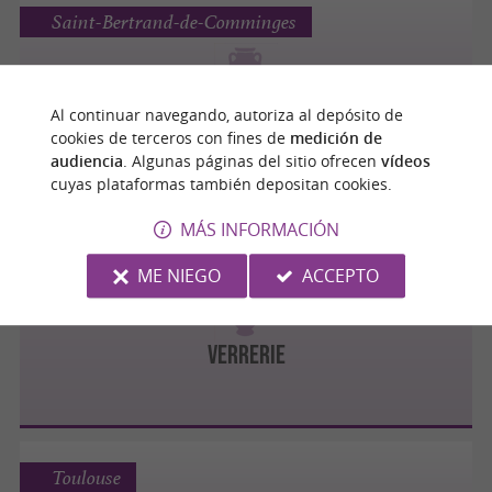
Saint-Bertrand-de-Comminges
Al continuar navegando, autoriza al depósito de
Minéraux Bijoux Fossiles
cookies de terceros con fines de
medición de
audiencia
. Algunas páginas del sitio ofrecen
vídeos
cuyas plataformas también depositan cookies.
MÁS INFORMACIÓN
Portet-sur-Garonne
ME NIEGO
ACCEPTO
Verrerie
Toulouse