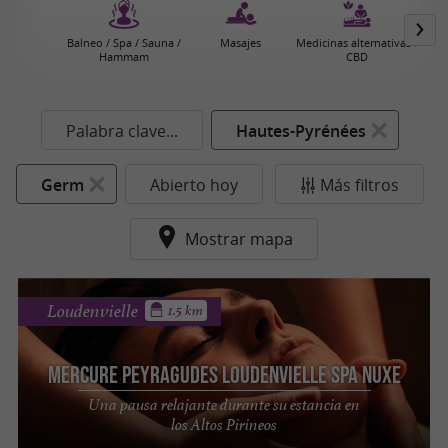
Balneo / Spa / Sauna /
Masajes
Medicinas alternativas /
Hammam
CBD
Palabra clave...
Hautes-Pyrénées
Germ
Abierto hoy
Más filtros
Mostrar mapa
Loudenvielle
1.5 km
Mercure Peyragudes Loudenvielle SPA NUXE
Una pausa relajante durante su estancia en
los Altos Pirineos