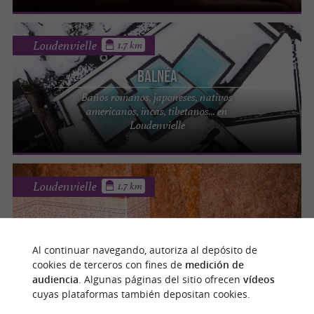
Loudenvielle
1.7 km
Balnéa
Baños romanos, japoneses, nativos
americanos, incas, tibetanos... en
Loudenvielle
Loudenvielle
1.7 km
Balnéa
Al continuar navegando, autoriza al depósito de
Instituto de belleza en el corazón del Valle de
cookies de terceros con fines de
medición de
Louron
audiencia
. Algunas páginas del sitio ofrecen
vídeos
cuyas plataformas también depositan cookies.