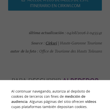
ITINERARIO EN CIRKWI.COM
última actualización :
04/08/2026 à 04:55:41
Source :
Cirkwi
| Haute-Garonne Tourisme
autor de la foto :
Office de Tourisme des Hauts Tolosans
PARA DESCUBRIR
ALREDEDOR
Al continuar navegando, autoriza al depósito de
Descubrir
Información
Alojamiento
cookies de terceros con fines de
medición de
audiencia
. Algunas páginas del sitio ofrecen
vídeos
cuyas plataformas también depositan cookies.