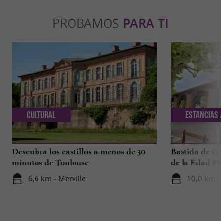
PROBAMOS
PARA TI
Cultural
Estancias 
Descubra los castillos a menos de 30
Bastida de G
minutos de Toulouse
de la Edad M
6,6 km - Merville
10,0 km -