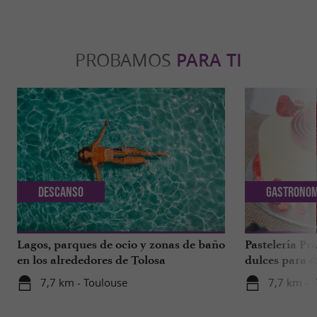
PROBAMOS
PARA TI
Descanso
Gastronom
Lagos, parques de ocio y zonas de baño
Pastelería Pra
en los alrededores de Tolosa
dulces para d
a 1 hora de T
7,7 km - Toulouse
7,7 km - 