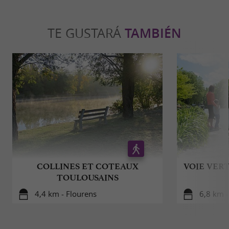
TE GUSTARÁ
TAMBIÉN
COLLINES ET COTEAUX
VOIE VER
TOULOUSAINS
4,4 km - Flourens
6,8 km -