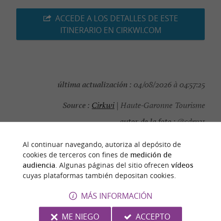
ACCEDE A LOS DETALLES DE ESTE
ITINERARIO EN CIRKWI.COM
última actualización :
04/08/2026 à 04:57:25
Source :
Cirkwi
| Haute-Garonne Tourisme
autor de la foto :
@cdrp31
Al continuar navegando, autoriza al depósito de
cookies de terceros con fines de
medición de
audiencia
. Algunas páginas del sitio ofrecen
vídeos
cuyas plataformas también depositan cookies.
PARA DESCUBRIR
ALREDEDOR
MÁS INFORMACIÓN
Descubrir
Información
Alojamiento
ME NIEGO
ACCEPTO