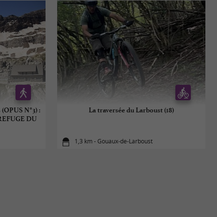
(OPUS N°3) :
La traversée du Larboust (18)
 REFUGE DU
1,3 km - Gouaux-de-Larboust