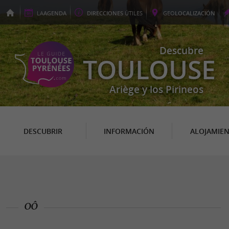
LA
AGENDA
DIRECCIONES
ÚTILES
GEO
LOCALIZACIÓN
Descubre
TOULOUSE
Ariège y los Pirineos
DESCUBRIR
INFORMACIÓN
ALOJAMIE
OÔ