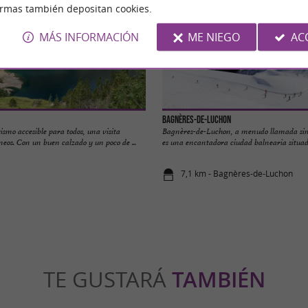
ormas también depositan cookies.
MÁS INFORMACIÓN
ME NIEGO
AC
Bagnères-de-Luchon
smo accesible para todos, una visita
Bagnères-de-Luchon, a menudo llamada si
ineos. Con un buen calzado y un poco de ...
es una encantadora ciudad balnearia situada
7,1 km - Bagnères-de-Luchon
TE GUSTARÁ
TAMBIÉN