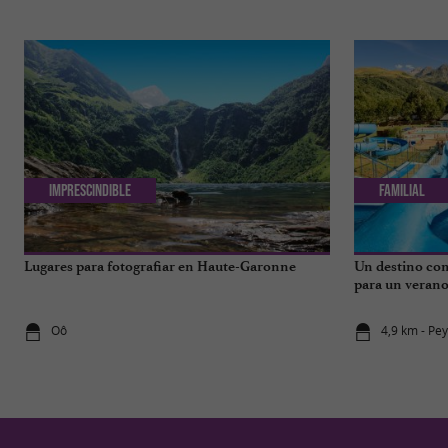
Imprescindible
Familial
Lugares para fotografiar en Haute-Garonne
Un destino com
para un verano 
los Pirineos.
Oô
4,9 km - Pe