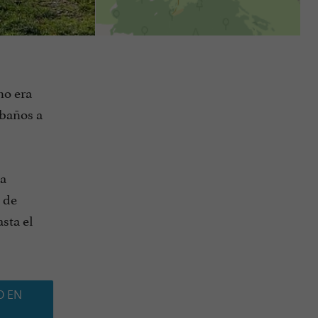
no era
ebaños a
ña
s de
sta el
O EN