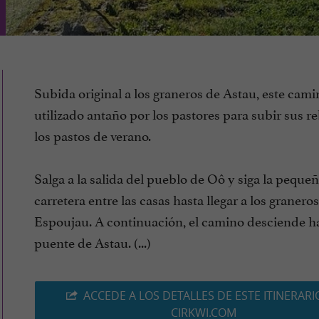
Subida original a los graneros de Astau, este cami
utilizado antaño por los pastores para subir sus r
los pastos de verano.
Salga a la salida del pueblo de Oô y siga la peque
carretera entre las casas hasta llegar a los granero
Espoujau. A continuación, el camino desciende ha
puente de Astau. (...)
ACCEDE A LOS DETALLES DE ESTE ITINERARI
CIRKWI.COM