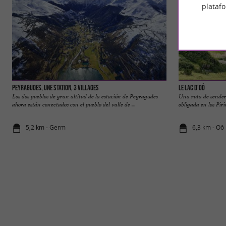
plataf
Peyragudes, une station, 3 villages
Le Lac D'Oô
Los dos pueblos de gran altitud de la estación de Peyragudes
Una ruta de senderi
ahora están conectados con el pueblo del valle de ...
obligada en los Pir
5,2 km - Germ
6,3 km - Oô