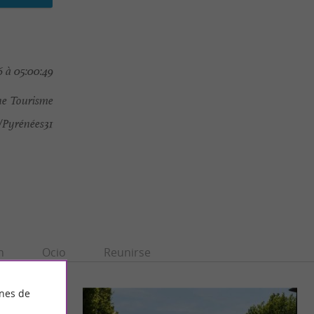
 à 05:00:49
e Tourisme
Pyrénées31
n
Ocio
Reunirse
ines de