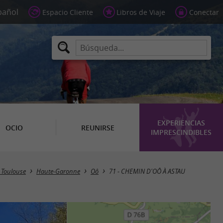
Espacio Cliente
Libros de Viaje
Conectar
EXPERIENCIAS
OCIO
REUNIRSE
IMPRESCINDIBLES
 Toulouse
Haute-Garonne
Oô
71 - CHEMIN D'OÔ À ASTAU