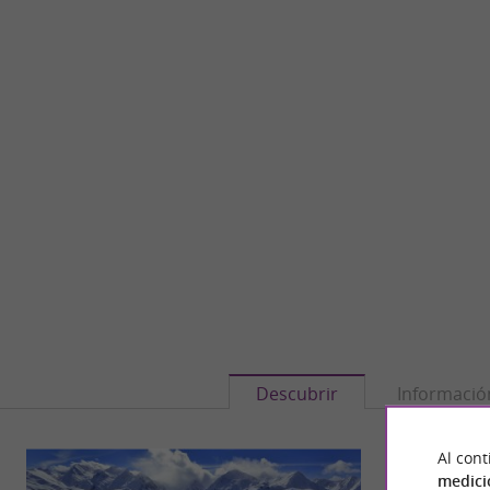
Descubrir
Informació
Al cont
medici