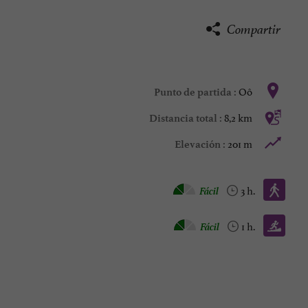
Compartir
Oô
Punto de partida :
8,2 km
Distancia total :
201 m
Elevación :
Caminata :
Fácil
3 h.
Trail :
Fácil
1 h.