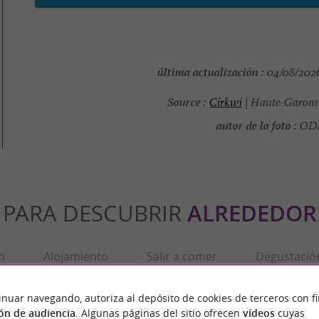
última actualización :
04/08/2026
Source :
Cirkwi
| Haute-Garonn
autor de la foto :
OD/
PARA DESCUBRIR
ALREDEDOR
n
Alojamiento
Salir a comer
Degustació
inuar navegando, autoriza al depósito de cookies de terceros con f
ón de audiencia
. Algunas páginas del sitio ofrecen
vídeos
cuyas