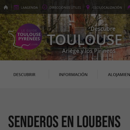
LA
AGENDA
DIRECCIONES
ÚTILES
GEO
LOCALIZACIÓN
Descubre
TOULOUSE
Ariège y los Pirineos
DESCUBRIR
INFORMACIÓN
ALOJAMIE
senderos en Loubens