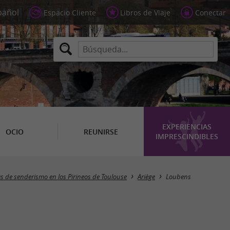
Espacio Cliente
Libros de Viaje
Conectar
EXPERIENCIAS
OCIO
REUNIRSE
IMPRESCINDIBLES
Ocultar mapa
s de senderismo en los Pirineos de Toulouse
Ariège
Loubens