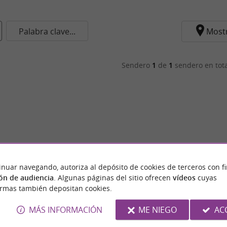
Palabra clave...
Most
Sendero
1
de
1
sendero en tot
inuar navegando, autoriza al depósito de cookies de terceros con f
ón de audiencia
. Algunas páginas del sitio ofrecen
vídeos
cuyas
ormas también depositan cookies.
MÁS INFORMACIÓN
ME NIEGO
AC