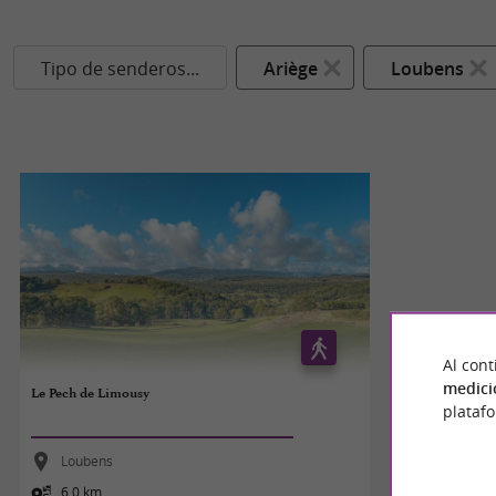
Tipo de senderos...
Ariège
Loubens
Al cont
medici
Le Pech de Limousy
plataf
Loubens
6,0 km