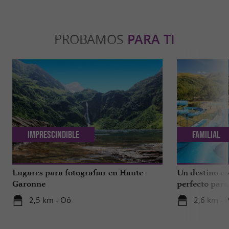
PROBAMOS
PARA TI
Imprescindible
Familial
Lugares para fotografiar en Haute-
Un destino c
Garonne
perfecto para
Parque Centra
2,5 km - Oô
2,6 km - 