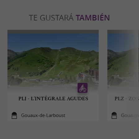
TE GUSTARÁ
TAMBIÉN
PLI - L'INTÉGRALE AGUDES
PLZ - Z
Gouaux-de-Larboust
Gouaux-