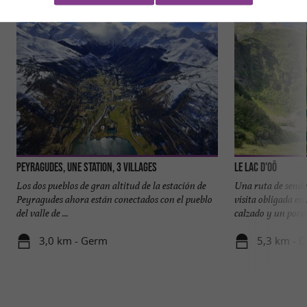
Peyragudes, une station, 3 villages
Le Lac D'Oô
Los dos pueblos de gran altitud de la estación de
Una ruta de sende
Peyragudes ahora están conectados con el pueblo
visita obligada en
del valle de ...
calzado y un poco d
3,0 km - Germ
5,3 km - 