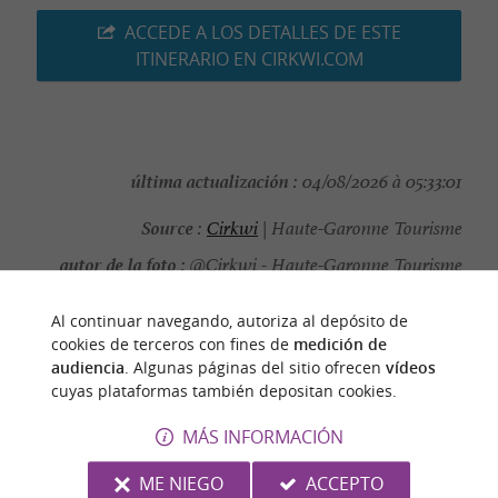
ACCEDE A LOS DETALLES DE ESTE
ITINERARIO EN CIRKWI.COM
última actualización :
04/08/2026 à 05:33:01
Source :
Cirkwi
| Haute-Garonne Tourisme
autor de la foto :
@Cirkwi - Haute-Garonne Tourisme
Al continuar navegando, autoriza al depósito de
cookies de terceros con fines de
medición de
audiencia
. Algunas páginas del sitio ofrecen
vídeos
PARA DESCUBRIR
ALREDEDOR
cuyas plataformas también depositan cookies.
MÁS INFORMACIÓN
Descubrir
Información
Alojamiento
ME NIEGO
ACCEPTO