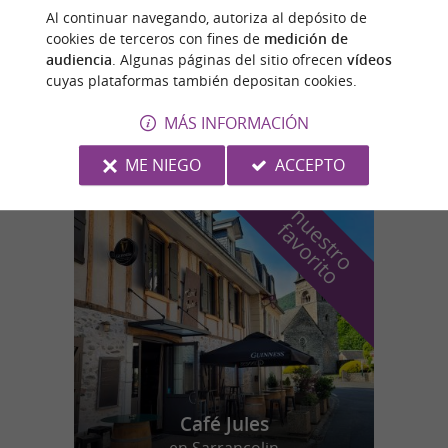
ENCAUSSE LES THERMES : LE CHATEAU DU PLECH
Al continuar navegando, autoriza al depósito de
cookies de terceros con fines de
medición de
audiencia
. Algunas páginas del sitio ofrecen
vídeos
cuyas plataformas también depositan cookies.
Encausse-les-Thermes
MÁS INFORMACIÓN
3,6 km
ME NIEGO
ACCEPTO
n
u
e
s
t
r
o
a
v
o
r
i
t
f
o
Café Jules