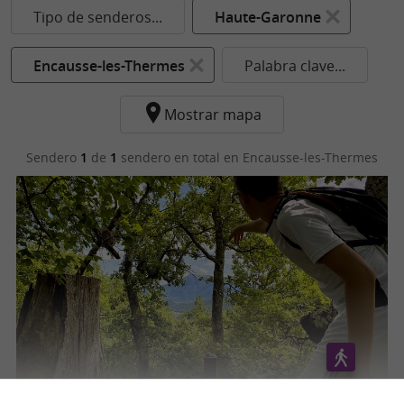
Tipo de senderos...
Haute-Garonne
Encausse-les-Thermes
Palabra clave...
Mostrar mapa
Sendero
1
de
1
sendero en total
en Encausse-les-Thermes