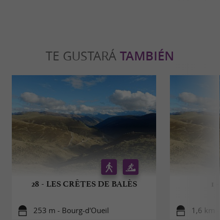
TE GUSTARÁ
TAMBIÉN
28 - LES CRÊTES DE BALÈS
1 
253 m - Bourg-d'Oueil
1,6 km -