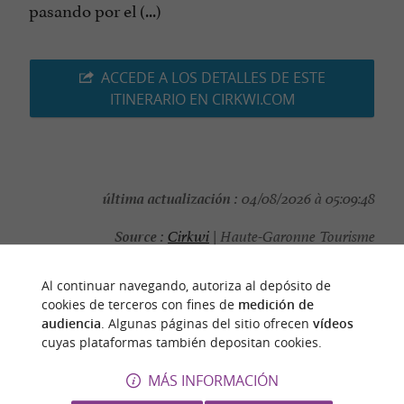
pasando por el (...)
ACCEDE A LOS DETALLES DE ESTE
ITINERARIO EN CIRKWI.COM
última actualización :
04/08/2026 à 05:09:48
Source :
Cirkwi
| Haute-Garonne Tourisme
autor de la foto :
CCPHG
Al continuar navegando, autoriza al depósito de
cookies de terceros con fines de
medición de
audiencia
. Algunas páginas del sitio ofrecen
vídeos
cuyas plataformas también depositan cookies.
PARA DESCUBRIR
ALREDEDOR
MÁS INFORMACIÓN