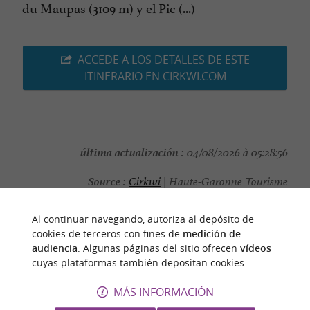
du Maupas (3109 m) y el Pic (...)
ACCEDE A LOS DETALLES DE ESTE
ITINERARIO EN CIRKWI.COM
última actualización :
04/08/2026 à 05:28:56
Source :
Cirkwi
| Haute-Garonne Tourisme
autor de la foto :
@Cirkwi - Haute-Garonne Tourisme
Al continuar navegando, autoriza al depósito de
cookies de terceros con fines de
medición de
audiencia
. Algunas páginas del sitio ofrecen
vídeos
cuyas plataformas también depositan cookies.
PARA DESCUBRIR
ALREDEDOR
MÁS INFORMACIÓN