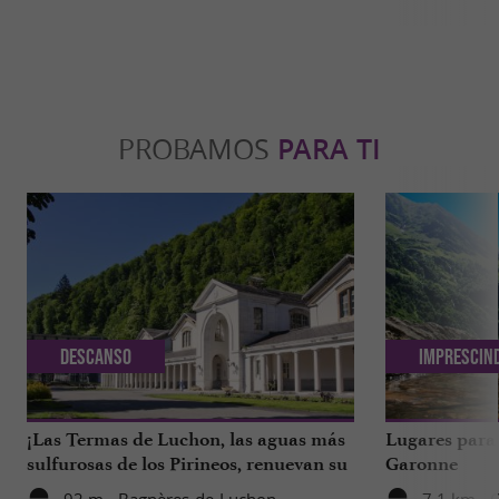
PROBAMOS
PARA TI
Descanso
Imprescin
¡Las Termas de Luchon, las aguas más
Lugares para 
sulfurosas de los Pirineos, renuevan su
Garonne
imagen!