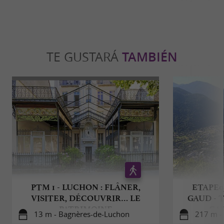
TE GUSTARÁ
TAMBIÉN
PTM 1 - LUCHON : FLÂNER,
ETAPE0
VISITER, DÉCOUVRIR… LE
GAUD - 
PATRIMOINE
GA
13 m - Bagnères-de-Luchon
217 m -