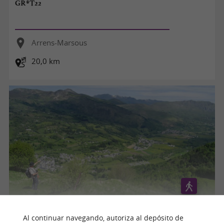
GR®T22
Arrens-Marsous
20,0 km
Le pic de Prédouset
Al continuar navegando, autoriza al depósito de