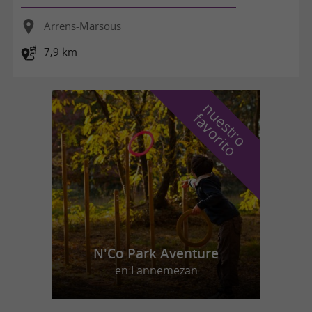
Arrens-Marsous
7,9 km
n
u
e
s
t
r
o
a
v
o
r
i
t
f
o
N'Co Park Aventure
en Lannemezan