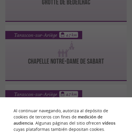
GROTTE DE BÉDEILHAC
Tarascon-sur-Ariège
4.7 km
CHAPELLE NOTRE-DAME DE SABART
Tarascon-sur-Ariège
4.7 km
Al continuar navegando, autoriza al depósito de
cookies de terceros con fines de
medición de
CHÂTEAU DE LACOMBE
audiencia
. Algunas páginas del sitio ofrecen
vídeos
cuyas plataformas también depositan cookies.