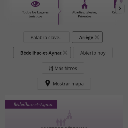
Todos los Lugares
Abadías, Iglesias,
Castillos
turísticos
Prioratos
Palabra clave...
Ariège
Bédeilhac-et-Aynat
Abierto hoy
Más filtros
Mostrar mapa
Bédeilhac-et-Aynat