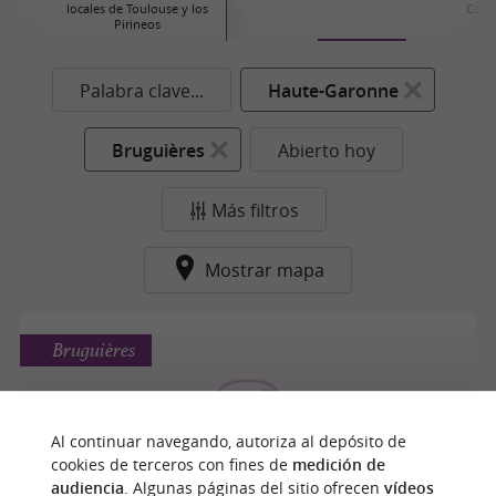
locales de Toulouse y los
Cons
Pirineos
Palabra clave...
Haute-Garonne
Bruguières
Abierto hoy
Más filtros
Mostrar mapa
Bruguières
Al continuar navegando, autoriza al depósito de
Marquisat
cookies de terceros con fines de
medición de
audiencia
. Algunas páginas del sitio ofrecen
vídeos