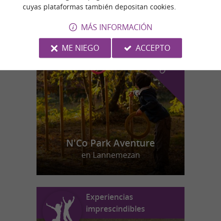
cuyas plataformas también depositan cookies.
MÁS INFORMACIÓN
n
u
e
s
t
r
o
a
v
o
r
i
t
f
o
ME NIEGO
ACCEPTO
N'Co Park Aventure
en Lannemezan
Experiencias
imprescindibles