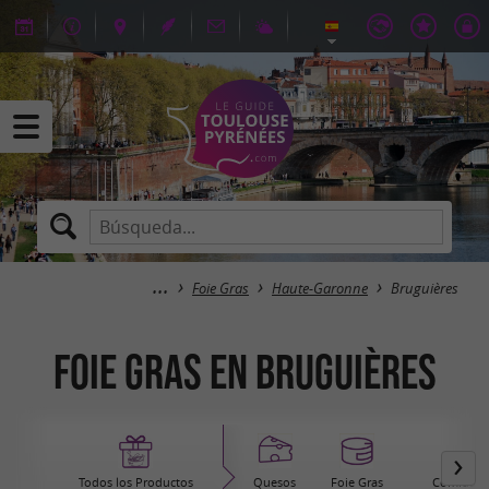
Foie Gras
Haute-Garonne
Bruguières
Foie Gras en Bruguières
Todos los Productos
Quesos
Foie Gras
Comida pr