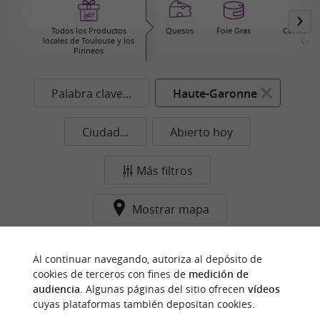
Todos los Productos
Quesos
Foie Gras
Comida pr
locales de Toulouse y los
Cons
Pirineos
Palabra clave...
Haute-Garonne
Ciudad...
Abierto hoy
Más filtros
Mostrar mapa
Ningún resultado en esta categoría y ciudad de
Al continuar navegando, autoriza al depósito de
momento...
cookies de terceros con fines de
medición de
audiencia
. Algunas páginas del sitio ofrecen
vídeos
cuyas plataformas también depositan cookies.