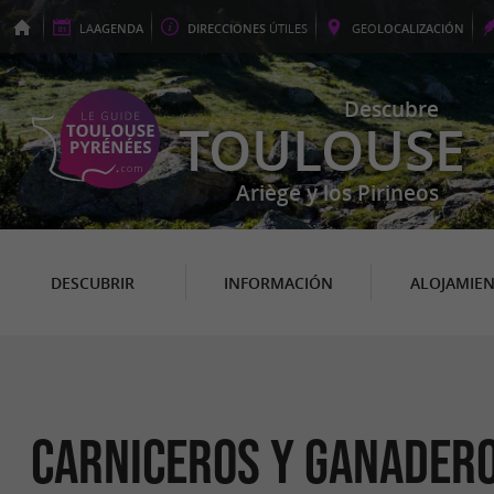
LA
AGENDA
DIRECCIONES
ÚTILES
GEO
LOCALIZACIÓN
Descubre
TOULOUSE
Ariège y los Pirineos
DESCUBRIR
INFORMACIÓN
ALOJAMIE
Carniceros y ganadero