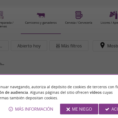
eparada /
Carniceros y ganaderos
Cerveza / Cervecería
Licores / Ape
ervas
..
Abierto hoy
Más filtros
Most
...
inuar navegando, autoriza al depósito de cookies de terceros con f
ón de audiencia
. Algunas páginas del sitio ofrecen
vídeos
cuyas
ormas también depositan cookies.
MÁS INFORMACIÓN
ME NIEGO
AC