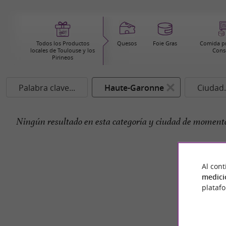
Todos los Productos
Quesos
Foie Gras
Comida pr
locales de Toulouse y los
Cons
Pirineos
Palabra clave...
Haute-Garonne
Ciudad.
Ningún resultado en esta categoría y ciudad de momento
Al cont
medici
plataf