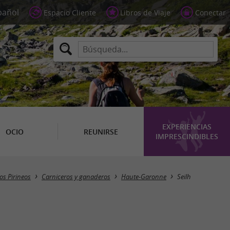
Espacio Cliente
Libros de Viaje
Conectar
EXPERIENCIAS
OCIO
REUNIRSE
IMPRESCINDIBLES
Masquer la carte
os Pirineos
Carniceros y ganaderos
Haute-Garonne
Seilh