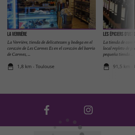
La Verrière
Les Épiciers d'Ust
La Verrière, tienda de delicatessen y bodega en el
La tienda de come
corazón de Les Carmes Es en el corazón del barrio
local repleto de p
de Carmes, ...
pequeña tienda ...
1,8 km - Toulouse
91,5 km -