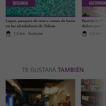
Descanso
Gastronom
Lagos, parques de ocio y zonas de baño
Pastelería Pra
en los alrededores de Tolosa
dulces para d
a 1 hora de T
1,5 km - Toulouse
1,5 km - 
TE GUSTARÁ
TAMBIÉN