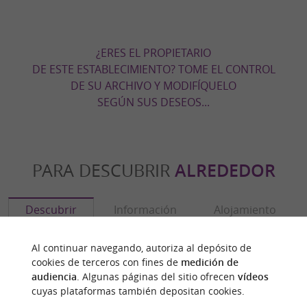
¿ERES EL PROPIETARIO
DE ESTE ESTABLECIMIENTO? TOME EL CONTROL
DE SU ARCHIVO Y MODIFÍQUELO
SEGÚN SUS DESEOS...
PARA DESCUBRIR
ALREDEDOR
Descubrir
Información
Alojamiento
Al continuar navegando, autoriza al depósito de
cookies de terceros con fines de
medición de
audiencia
. Algunas páginas del sitio ofrecen
vídeos
cuyas plataformas también depositan cookies.