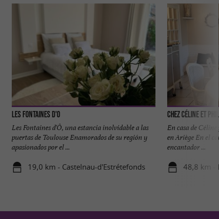
Les Fontaines d'O
Chez Céline et Phi
Les Fontaines d'Ô, una estancia inolvidable a las
En casa de Céline
puertas de Toulouse Enamorados de su región y
en Ariège En el co
apasionados por el ...
encantador ...
19,0 km - Castelnau-d'Estrétefonds
48,8 km - 