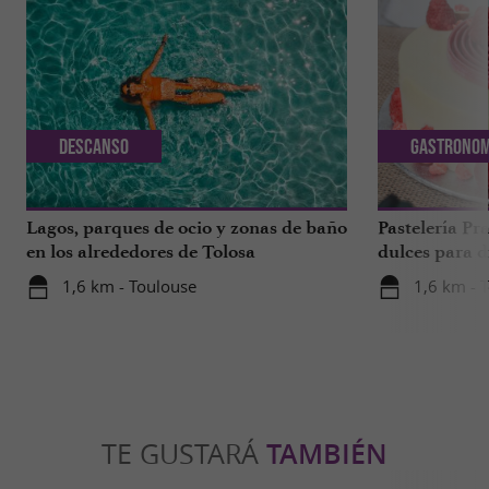
Descanso
Gastronom
Lagos, parques de ocio y zonas de baño
Pastelería Pra
en los alrededores de Tolosa
dulces para d
a 1 hora de T
1,6 km - Toulouse
1,6 km - 
TE GUSTARÁ
TAMBIÉN