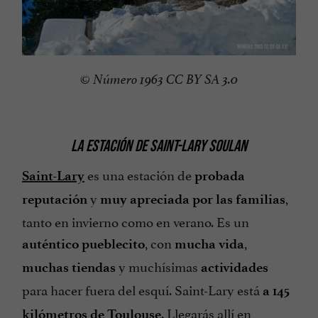
© Número 1963 CC BY SA 3.0
LA ESTACIÓN DE SAINT-LARY SOULAN
es una estación de
Saint-Lary
probada
y
,
reputación
muy apreciada por las familias
tanto en invierno como en verano. Es un
, con
,
auténtico pueblecito
mucha vida
y muchísimas
muchas tiendas
actividades
para hacer fuera del esquí. Saint-Lary está
a 145
. Llegarás allí en
kilómetros de Toulouse