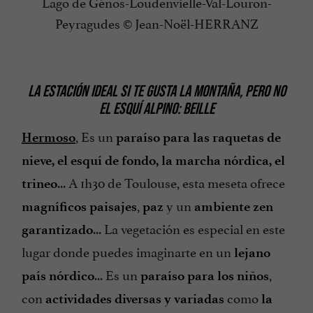
Lago de Génos-Loudenvielle-Val-Louron-
Peyragudes © Jean-Noël-HERRANZ
LA ESTACIÓN IDEAL SI TE GUSTA LA MONTAÑA, PERO NO
EL ESQUÍ ALPINO: BEILLE
,
Es un
Hermoso
paraíso para las raquetas de
nieve, el esquí de fondo, la marcha nórdica, el
... A 1h30 de Toulouse, esta meseta ofrece
trineo
,
y un
magníficos paisajes
paz
ambiente zen
... La vegetación es especial en este
garantizado
lugar donde puedes imaginarte en un
lejano
... Es un
,
país nórdico
paraíso para los niños
con
como
actividades diversas y variadas
la