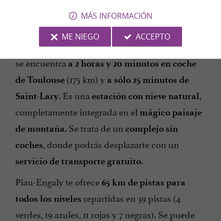
MÁS INFORMACIÓN
ESTACIÓN DE PIAU-ENGALY
ME NIEGO
ACCEPTO
La estación más alta de los Pirineos franceses
se encuentra
a 2 horas y 20 minutos en coche
(175 km) y
de Toulouse
a sólo 25 minutos de
. Es una
,
Saint-Lary
estación con nieve natural
completamente integrada en el
mágico paisaje
. Se trata de un
de montaña
complejo sin
, donde podrás desplazarte con un
coches
.
servicio de transporte gratuito
Piau-Engaly te ofrece
65 km de pistas para
repartidas en 39 pistas (4
todos los niveles
verdes, 19 azules, 11 rojas y 7 negras). Se puede