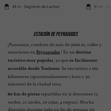
48 m - Bagnères-de-Luchon
91 m - Ba
ESTACIÓN DE PEYRAGUDES
¡Panorama, cumbres de más de 3000 m, valles y
emociones en
! Es un
Peyragudes
destino
, ya que
turístico muy popular
es fácilmente
. Se encuentra a 160
accesible desde Toulouse
kilómetros (aproximadamente 1 hora y 50
minutos) de la ciudad rosa.
repartidas en 51 descensos (5
60 km de pistas
verdes, 22 azules, 20 rojas, 4 negras). Mucha
diversión durante todo un fin de semana sin