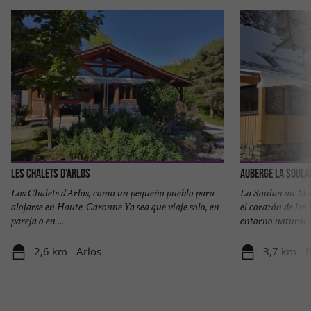
Les Chalets d'Arlos
Auberge la Soula
Los Chalets d'Arlos, como un pequeño pueblo para
La Soulan au Mou
alojarse en Haute-Garonne Ya sea que viaje solo, en
el corazón de los
pareja o en ...
entorno natural ..
2,6 km - Arlos
3,7 km - 