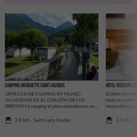
Camping Artiguette Saint-Jacques
Hôtel Mercure de
ARTÍCULO DE CAMPING EN VIGNEC:
El Hotel Mercure
VACACIONES EN EL CORAZÓN DE LOS
tanto en inviern
PIRENOS Un camping en plena naturaleza en un ...
reconocida estació
2,0 km - Saint-Lary-Soulan
2,5 km - 