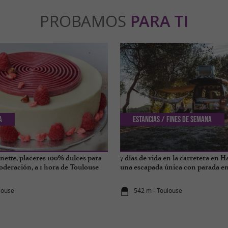
PROBAMOS
PARA TI
a
Estancias / Fines de semana
inette, placeres 100% dulces para
7 días de vida en la carretera en 
oderación, a 1 hora de Toulouse
una escapada única con parada en
louse
542 m - Toulouse