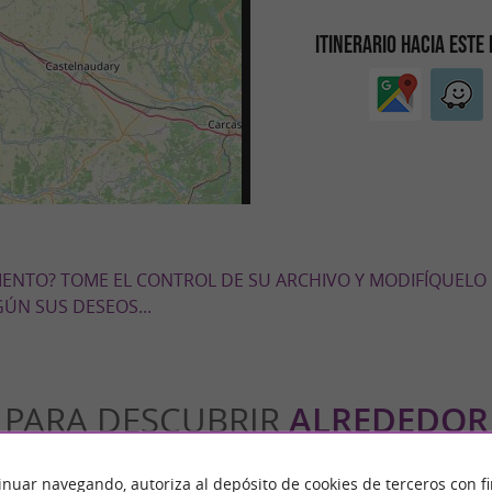
ITINERARIO HACIA ESTE
MIENTO? TOME EL CONTROL DE SU ARCHIVO Y MODIFÍQUELO
ÚN SUS DESEOS...
PARA DESCUBRIR
ALREDEDOR
inuar navegando, autoriza al depósito de cookies de terceros con f
n
Alojamiento
Salir a comer
Degustació