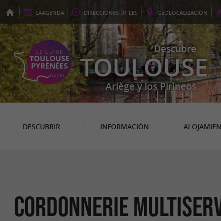
LA
AGENDA
DIRECCIONES
ÚTILES
GEO
LOCALIZACIÓN
Descubre
TOULOUSE
Ariège y los Pirineos
DESCUBRIR
INFORMACIÓN
ALOJAMIE
Cordonnerie Multiser