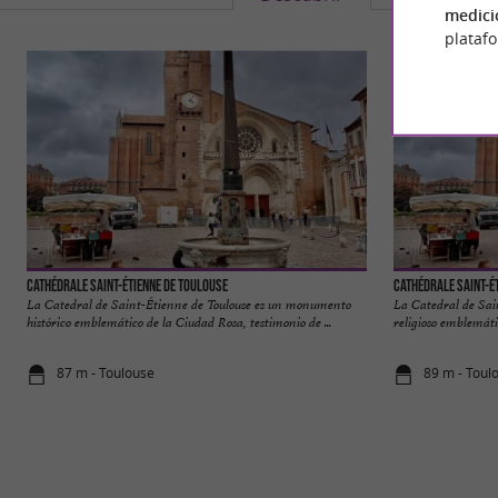
medici
plataf
Cathédrale Saint-Étienne de Toulouse
Cathédrale Saint-É
La Catedral de Saint-Étienne de Toulouse es un monumento
La Catedral de Sain
histórico emblemático de la Ciudad Rosa, testimonio de ...
religioso emblemátic
87 m - Toulouse
89 m - Toul