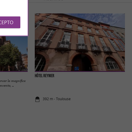
CEPTO
Hôtel Reynier
ervar la magnífica
vento, ...
392 m - Toulouse