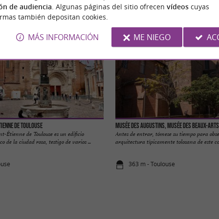
ón de audiencia
. Algunas páginas del sitio ofrecen
vídeos
cuyas
ormas también depositan cookies.
MÁS INFORMACIÓN
ME NIEGO
AC
tienne de Toulouse
Musée des Augustins, Musée des Beaux-Arts
t-Étienne de Toulouse es un edificio
Antes de entrar, tómese su tiempo para obs
o de la ciudad rosa, testigo de varios ...
arquitectura típicamente tolosana de este con
ouse
363 m - Toulouse