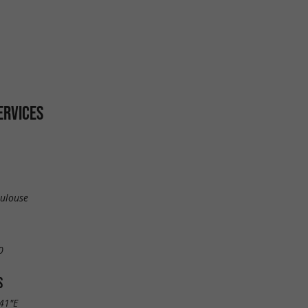
ERVICES
oulouse
0
S
.41"E