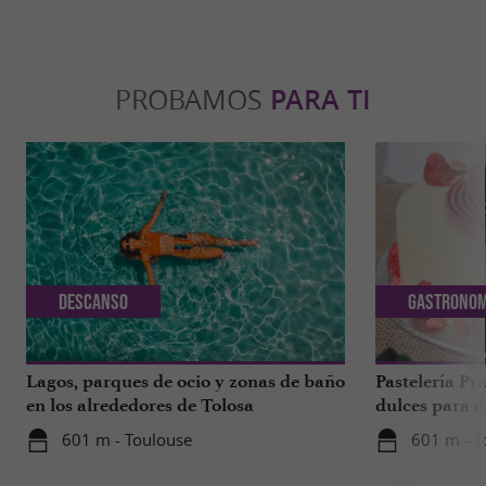
PROBAMOS
PARA TI
Descanso
Gastronom
Lagos, parques de ocio y zonas de baño
Pastelería Pra
en los alrededores de Tolosa
dulces para d
a 1 hora de T
601 m - Toulouse
601 m - T