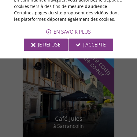
cookies tiers à des fins de
mesure d'audience
.
Accrobranche du Lac de l'Arret Darré
Certaines pages du site proposent des
vidéos
dont
Parcours aventure et activités en plein air en
les plateformes déposent également des cookies.
Hautes-Pyrénées
EN SAVOIR PLUS
JE REFUSE
J'ACCEPTE
n
o
t
e
c
o
u
p
e
c
o
e
u
r
d
r
Café Jules
à Sarrancolin