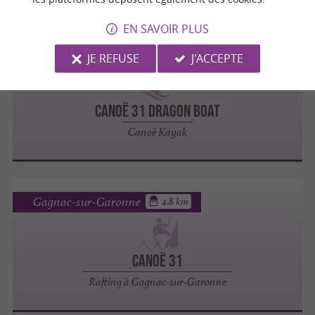
EN SAVOIR PLUS
Gagnac-sur-Garonne
4.8 km
JE REFUSE
J'ACCEPTE
Canoë 31 Dragon Boat
Canoë Kayak
Gagnac-sur-Garonne
4.8 km
Canoë 31
Rafting à Gagnac-sur-Garonne