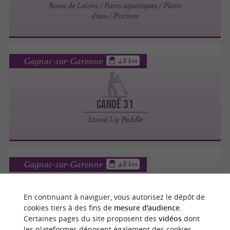
Bases de Loisirs / Parcs aquatiques / Plans
d'eau / Piscines
Gagnac-sur-Garonne
4.8 km
Canoë 31
Stand Up Paddle
Gagnac-sur-Garonne
4.8 km
En continuant à naviguer, vous autorisez le dépôt de
Canoë 31
cookies tiers à des fins de
mesure d'audience
.
Certaines pages du site proposent des
vidéos
dont
Canoë Kayak
les plateformes déposent également des cookies.