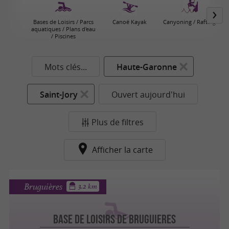
Bases de Loisirs / Parcs
Canoë Kayak
Canyoning / Rafting
aquatiques / Plans d'eau
/ Piscines
Mots clés...
Haute-Garonne
Saint-Jory
Ouvert aujourd'hui
Plus de filtres
Afficher la carte
Bruguières
3.2 km
BASE DE LOISIRS DE BRUGUIERES