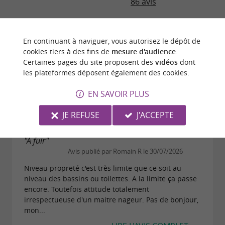
86 avis
"Piscine sympa"
En continuant à naviguer, vous autorisez le dépôt de
Avis publié par Estelle B le 30/07/2026
cookies tiers à des fins de
mesure d'audience
.
Piscine très sympa surtout avec de jeunes enfants.
Certaines pages du site proposent des
vidéos
dont
Tarifs correct. Possibilité d'y passer la journée 11h
les plateformes déposent également des cookies.
19h avec le pique nique. Grande etandue de
pelouse pour se reposer.
EN SAVOIR PLUS
LIRE L'AVIS COMPLET
JE REFUSE
J'ACCEPTE
"A fuir"
Avis publié par Romain R le 30/07/2026
Niveau propreté c'est très limite que ce soit au
niveau des bassins ou toilettes. A la limite ça passe
encore. Toutefois attitude totalement
irrespectueuse d'un maitre nageur. Pas de bonjour,
mon...