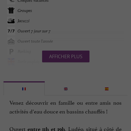
Chèques Vacances
Groupes
Jacuzzi
Ouvert 7 jour sur 7
Ouvert toute l'année
Parking
AFFICHER PLUS
Parle anglais
Parle espagnol
Piscine chauffée
Restaurant
Venez découvrir en famille ou entre amis nos
Salle de Séminaire
activités d’eau douce en bassins chauffés !
Sauna / Hammam
Spa
Ouvert
, Ludéo, situé à côté de
entre 11h et 19h