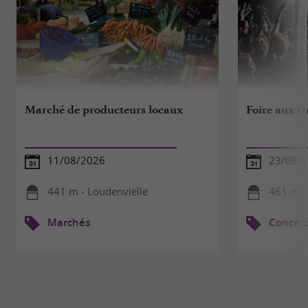
Marché de producteurs locaux
Foire aux t
11/08/2026
23/08/
441 m - Loudenvielle
461 m -
Marchés
Concert