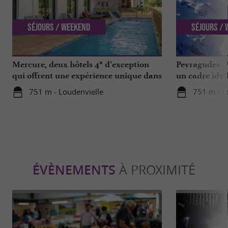
Séjours / Weekend
Séjours /
Mercure, deux hôtels 4* d’exception
Peyragudes : 
qui offrent une expérience unique dans
un cadre idyl
les Hautes-Pyrénées
751 m - Loudenvielle
751 m - L
ÉVÈNEMENTS
À PROXIMITÉ