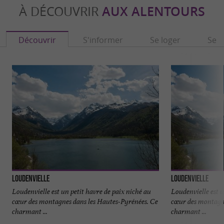
À DÉCOUVRIR
AUX ALENTOURS
Découvrir
S'informer
Se loger
Se r
Loudenvielle
Loudenvielle
Loudenvielle est un petit havre de paix niché au
Loudenvielle est u
cœur des montagnes dans les Hautes-Pyrénées. Ce
cœur des montagne
charmant ...
charmant ...