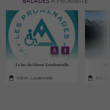
BALADES
À PROXIMITÉ
Le lac de Génos-Loudenvielle
Vil
518 m - Loudenvielle
632 m -