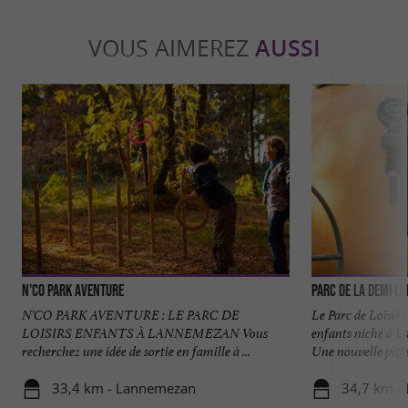
VOUS AIMEREZ
AUSSI
N'Co Park Aventure
Parc de la Demi L
N'CO PARK AVENTURE : LE PARC DE
Le Parc de Loisirs
LOISIRS ENFANTS À LANNEMEZAN Vous
enfants niché à 
recherchez une idée de sortie en famille à ...
Une nouvelle piste 
33,4 km - Lannemezan
34,7 km -