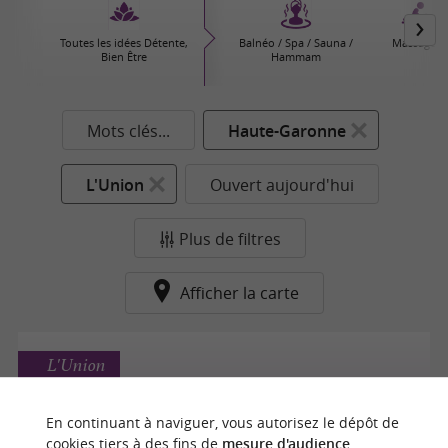
Toutes les idées Détente,
Balnéo / Spa / Sauna /
Massages
Bien Être
Hammam
Mots clés...
Haute-Garonne
L'Union
Ouvert aujourd'hui
Plus de filtres
Afficher la carte
L'Union
En continuant à naviguer, vous autorisez le dépôt de
cookies tiers à des fins de
mesure d'audience
.