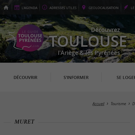
L'
AGENDA
ADRESSES
UTILES
GEO
LOCALISATION
L
Découvrez
TOULOUSE
l'Ariège & les Pyrénées
DÉCOUVRIR
S'INFORMER
SE LOGE
Accueil
Tourisme
D
MURET