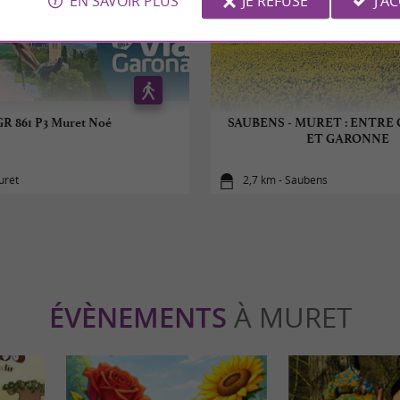
EN SAVOIR PLUS
JE REFUSE
J'A
GR 861 P3 Muret Noé
SAUBENS - MURET : ENTRE
ET GARONNE
uret
2,7 km - Saubens
ÉVÈNEMENTS
À MURET