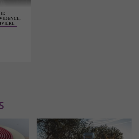
HE
OVIDENCE,
IVIÈRE
S