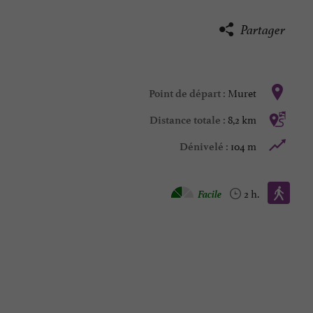
Partager
Muret
Point de départ :
8,2 km
Distance totale :
104 m
Dénivelé :
Marche à pied :
Facile
2 h.