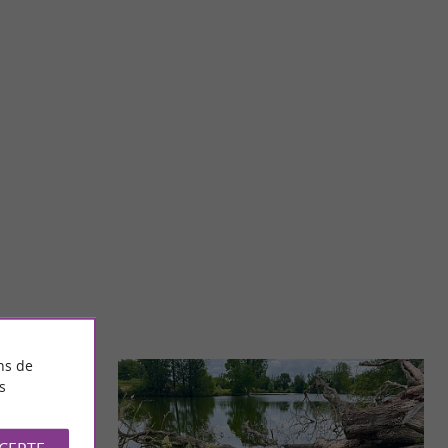
Les Abattoirs, Musée d’Art moderne et contemporain de Toulouse et FRAC Midi-Pyrénées
lexe architectural
Les Abattoirs, Musée d'art moderne et contemporain de
s ...
Toulouse et FRAC Midi-Pyrénées, sont un lieu culturel ...
17,4 km - Toulouse
ns de
s