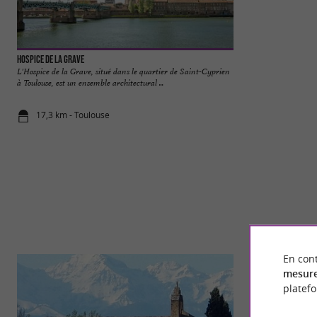
Hospice de la Grave
Jardin Raymond VI
L'Hospice de la Grave, situé dans le quartier de Saint-Cyprien
Le Jardin Raymond 
à Toulouse, est un ensemble architectural ...
situé à Toulouse, of
17,3 km - Toulouse
17,3 km - T
En cont
mesure
platef