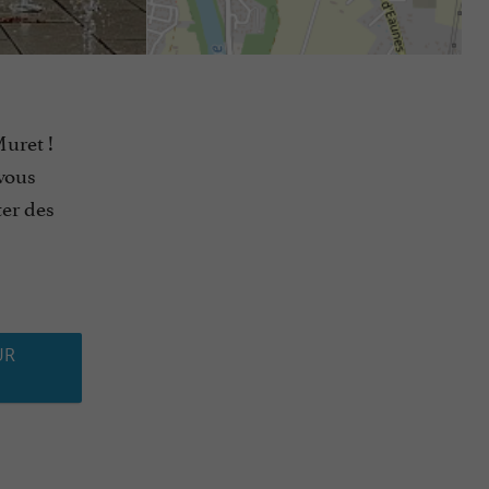
Muret !
vous
ter des
UR