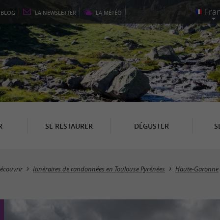
E
BLOG
LA
NEWSLETTER
LA
MÉTÉO
R
SE RESTAURER
DÉGUSTER
S
écouvrir
Itinéraires de randonnées en Toulouse Pyrénées
Haute-Garonne