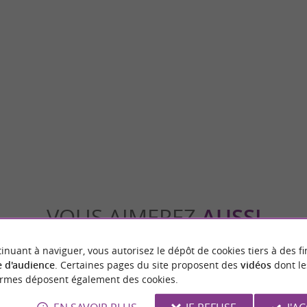
Palais de justice de Toulouse
VI est un espace vert moderne et agréable,
Le Palais de Justice de Toulouse est un comp
frant une vue sur la Garonne. I ...
qui témoigne de l'évolution de la ville à traver
oulouse
17,4 km - Toulouse
VOUS AIMEREZ
AUSSI
inuant à naviguer, vous autorisez le dépôt de cookies tiers à des fi
 d'audience
. Certaines pages du site proposent des
vidéos
dont le
ormes déposent également des cookies.