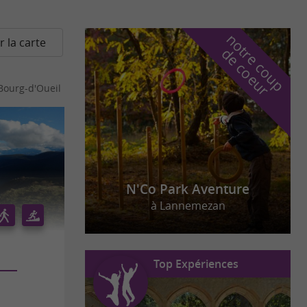
n
o
t
e
c
o
u
p
e
c
o
e
u
r la carte
r
d
r
Bourg-d'Oueil
N'Co Park Aventure
à Lannemezan
Top Expériences