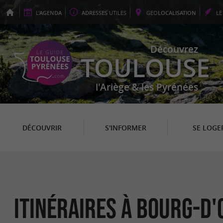
L'
AGENDA
ADRESSES
UTILES
GEO
LOCALISATION
L
Découvrez
TOULOUSE
l'Ariège & les Pyrénées
DÉCOUVRIR
S'INFORMER
SE LOGE
itinéraires à Bourg-d'