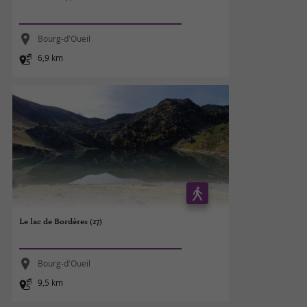
Bourg-d'Oueil
6,9 km
Le lac de Bordères (27)
Bourg-d'Oueil
9,5 km