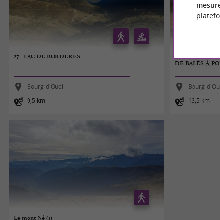
mesure
platef
27 - LAC DE BORDÈRES
LES CHEMINS D
DE BALÈS À P
Bourg-d'Oueil
Bourg-d'Ou
9,5 km
13,5 km
Le mont Né (1)