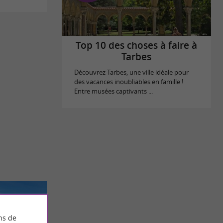
Top 10 des choses à faire à
Tarbes
Découvrez Tarbes, une ville idéale pour
des vacances inoubliables en famille !
Entre musées captivants ...
ns de