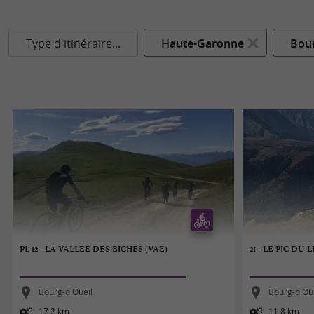
Type d'itinéraire...
Haute-Garonne
Bour
PL 12 - LA VALLÉE DES BICHES (VAE)
21 - LE PIC DU 
Bourg-d'Oueil
Bourg-d'Ou
17,2 km
11,8 km