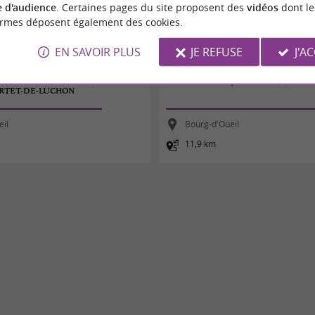
 d'audience
. Certaines pages du site proposent des
vidéos
dont le
ormes déposent également des cookies.
EN SAVOIR PLUS
JE REFUSE
J'A
E LA LIBERTÉ (OPUS 1) : DU PORT
Le mont Né et le pic du Lion (22)
ORTET-DE-LUCHON
eil
Bourg-d'Oueil
11,9 km