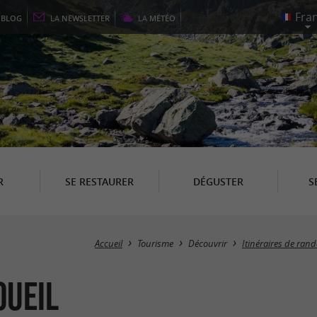
E
BLOG
LA
NEWSLETTER
LA
MÉTÉO
R
SE RESTAURER
DÉGUSTER
S
Accueil
Tourisme
Découvrir
Itinéraires de ran
Oueil