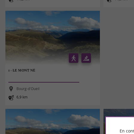
1 - LE MONT NÉ
Bourg-d'Oueil
6,9 km
En cont