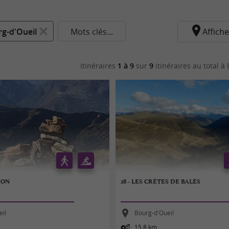
g-d'Oueil
Mots clés...
Affiche
Itinéraires
1 à 9
sur
9
itinéraires au total
à 
LION
28 - LES CRÊTES DE BALÈS
eil
Bourg-d'Oueil
15,8 km