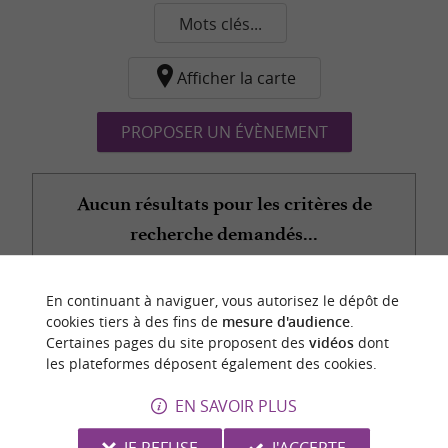
Mots clés...
Afficher la carte
PROPOSER UN ÉVÈNEMENT
Aucun résultats pour les critères de
recherche demandés...
En continuant à naviguer, vous autorisez le dépôt de
n
o
t
e
c
o
u
p
e
c
o
e
u
cookies tiers à des fins de
mesure d'audience
.
r
d
r
Certaines pages du site proposent des
vidéos
dont
les plateformes déposent également des cookies.
EN SAVOIR PLUS
JE REFUSE
J'ACCEPTE