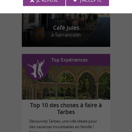
Café Jules
à Sarrancolin
Top Expériences
Top 10 des choses à faire à
Tarbes
Découvrez Tarbes, une ville idéale pour
des vacances inoubliables en famille !