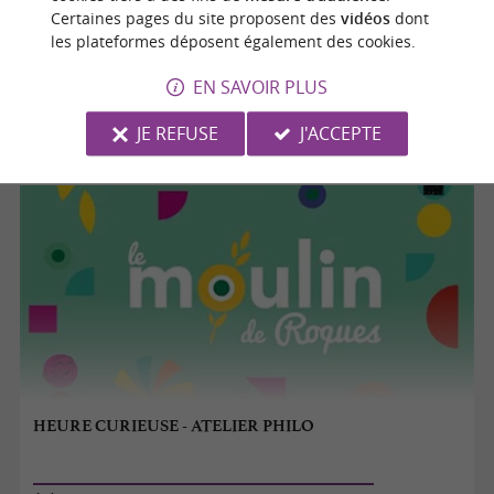
Certaines pages du site proposent des
vidéos
dont
10/10/2026
les plateformes déposent également des cookies.
Roques
EN SAVOIR PLUS
Divers
JE REFUSE
J'ACCEPTE
HEURE CURIEUSE - ATELIER PHILO