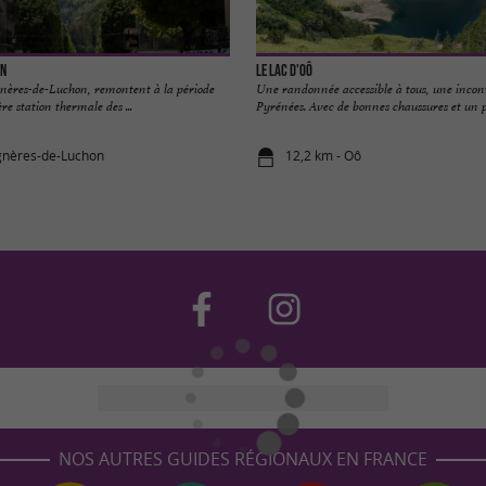
on
Le Lac D'Oô
nères-de-Luchon, remontent à la période
Une randonnée accessible à tous, une incon
re station thermale des ...
Pyrénées. Avec de bonnes chaussures et un pe
gnères-de-Luchon
12,2 km - Oô
NOS AUTRES GUIDES RÉGIONAUX EN FRANCE