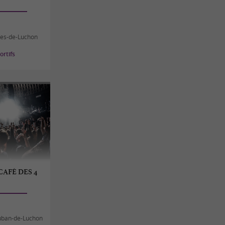
res-de-Luchon
rtifs
CAFÉ DES 4
uban-de-Luchon