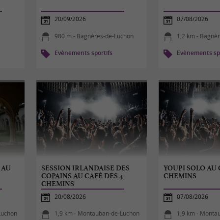
20/09/2026
07/08/2026
980 m - Bagnères-de-Luchon
1,2 km - Bagnè
Evènements sportifs
Evènements spo
 AU
SESSION IRLANDAISE DES
YOUPI SOLO AU 
COPAINS AU CAFÉ DES 4
CHEMINS
CHEMINS
20/08/2026
07/08/2026
Luchon
1,9 km - Montauban-de-Luchon
1,9 km - Monta