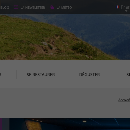
E
BLOG
LA
NEWSLETTER
LA
MÉTÉO
R
SE RESTAURER
DÉGUSTER
S
Accueil