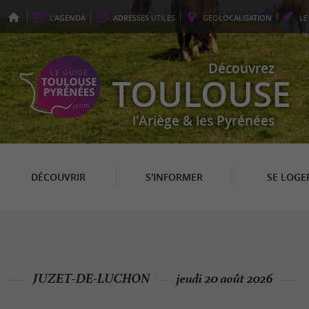
L'
AGENDA
ADRESSES
UTILES
GEO
LOCALISATION
L
Découvrez
TOULOUSE
l'Ariège & les Pyrénées
DÉCOUVRIR
S'INFORMER
SE LOGE
JUZET-DE-LUCHON
jeudi 20 août 2026