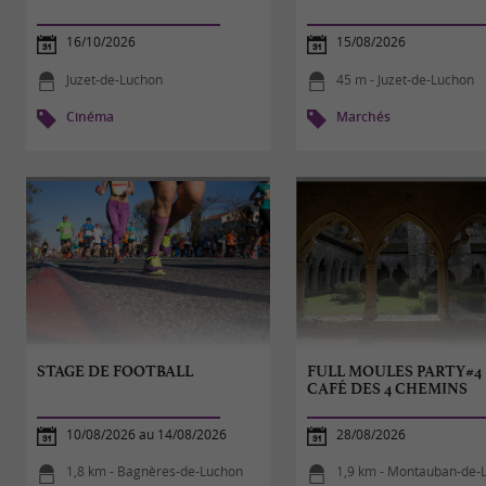
16/10/2026
15/08/2026
Juzet-de-Luchon
45 m - Juzet-de-Luchon
Cinéma
Marchés
STAGE DE FOOTBALL
FULL MOULES PARTY#4
CAFÉ DES 4 CHEMINS
10/08/2026 au 14/08/2026
28/08/2026
1,8 km - Bagnères-de-Luchon
1,9 km - Montauban-de-