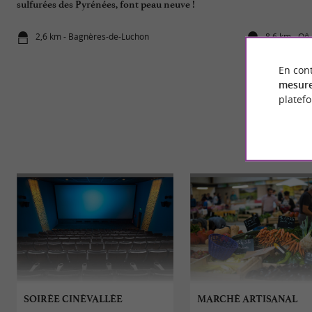
sulfurées des Pyrénées, font peau neuve !
2,6 km - Bagnères-de-Luchon
8,6 km - Oô
En cont
mesure
platef
SOIRÉE CINÉVALLÉE
MARCHÉ ARTISANAL