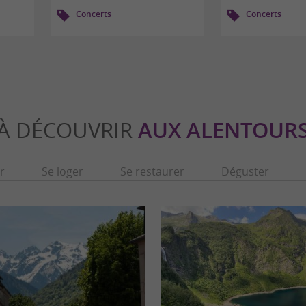
Concerts
Concerts
À DÉCOUVRIR
AUX ALENTOUR
r
Se loger
Se restaurer
Déguster