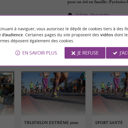
pour un été en famille : Pyrénées
13,5 km - Peyragudes
inuant à naviguer, vous autorisez le dépôt de cookies tiers à des fi
 d'audience
. Certaines pages du site proposent des
vidéos
dont le
ormes déposent également des cookies.
EN SAVOIR PLUS
JE REFUSE
J'A
ÉVÈNEMENTS
À PROXIMITÉ
TRIATHLON EXTRÊME 3000
SPORT SANTÉ