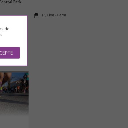
 Central Park
15,1 km - Germ
ns de
s
CCEPTE