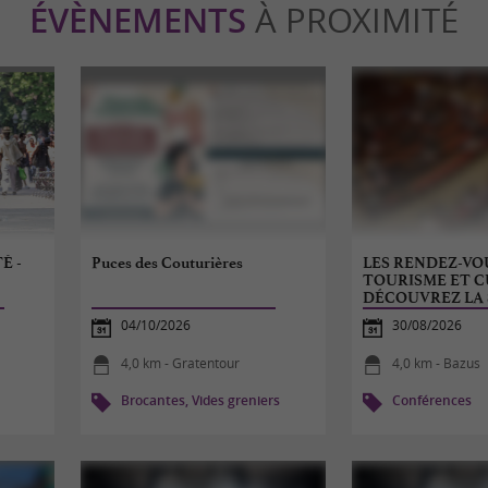
ÉVÈNEMENTS
À PROXIMITÉ
É -
Puces des Couturières
LES RENDEZ-VO
TOURISME ET C
DÉCOUVREZ LA 
04/10/2026
30/08/2026
4,0 km - Gratentour
4,0 km - Bazus
Brocantes, Vides greniers
Conférences