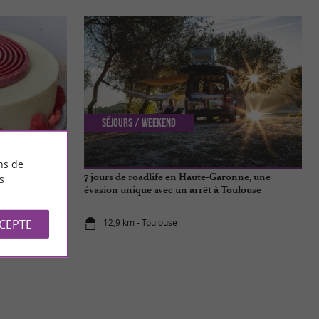
Séjours / Weekend
ns de
 100% sucrés à
7 jours de roadlife en Haute-Garonne, une
s
 Toulouse
évasion unique avec un arrêt à Toulouse
CCEPTE
12,9 km - Toulouse