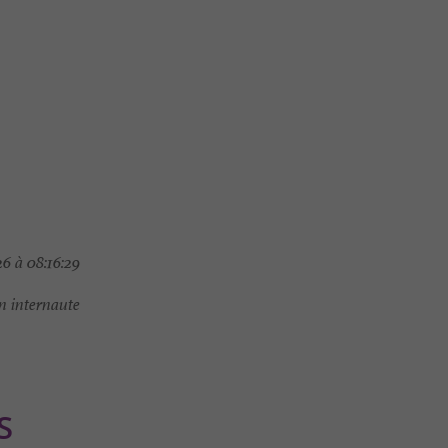
6 à 08:16:29
 internaute
S