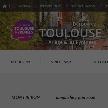
L'
AGENDA
ADRESSES
UTILES
GEO
LOCALISATION
L
Découvrez
TOULOUSE
l'Ariège & les Pyrénées
DÉCOUVRIR
S'INFORMER
SE LOGE
MONTBERON
dimanche 7 juin 2026