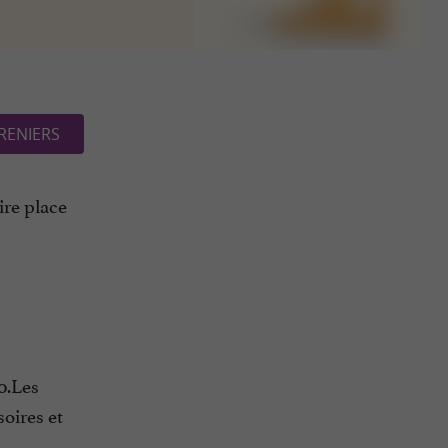
RENIERS
ire place
0.Les
soires et