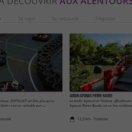
À DÉCOUVRIR
AUX ALENTOUR
r
Se loger
Se restaurer
Déguster
Jardin japonais Pierre-Baudis
oulouse, DEFIKART est bien plus qu’un
Le Jardin Japonais de Toulouse, officiellem
isirs : c’est un véritable parc ...
Japonais Pierre-Baudis, est un lieu emblémati
oulouse
12,3 km - Toulouse