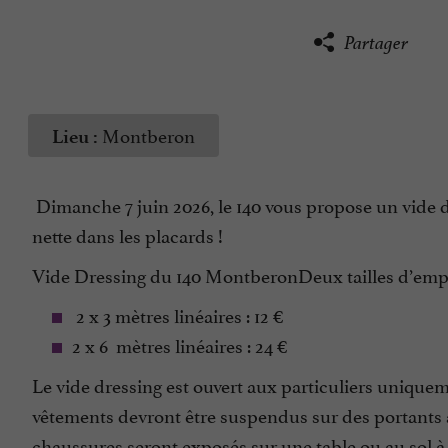
Partager
Montberon
Lieu :
Dimanche 7 juin 2026, le 140 vous propose un vide dr
nette dans les placards !
Vide Dressing du 140 MontberonDeux tailles d’emp
2 x 3 mètres linéaires : 12 €
2 x 6 mètres linéaires : 24 €
Le vide dressing est ouvert aux particuliers uniquem
vêtements devront être suspendus sur des portants av
chaussures seront exposés sur une table ou au sol à 