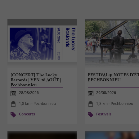
[CONCERT] The Lucky
FESTIVAL 31 NOTES D'ÉT
Bastards | VEN. 28 AOÛT |
PECHBONNIEU
Pechbonnieu
28/08/2026
29/08/2026
1,8 km - Pechbonnieu
1,8 km - Pechbonnieu
Concerts
Festivals