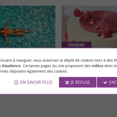
Gourmande
inuant à naviguer, vous autorisez le dépôt de cookies tiers à des fi
de loisirs et endroits où se baigner
Pralinette Pâtisserie, des plaisirs
 d'audience
. Certaines pages du site proposent des
vidéos
dont le
ouse
déguster sans modération à 1h de
ormes déposent également des cookies.
EN SAVOIR PLUS
JE REFUSE
J'A
oulouse
12,9 km - Toulouse