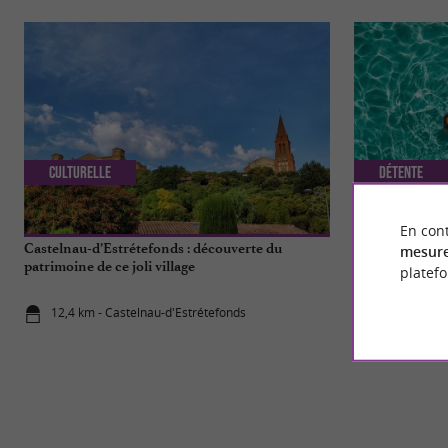
Culturelle
Détente
En cont
Castelnau-d’Estrétefonds : découverte du
Les lacs, bases 
mesure
patrimoine de ce joli village
autour de Toul
platef
12,4 km - Castelnau-d'Estrétefonds
12,9 km - T