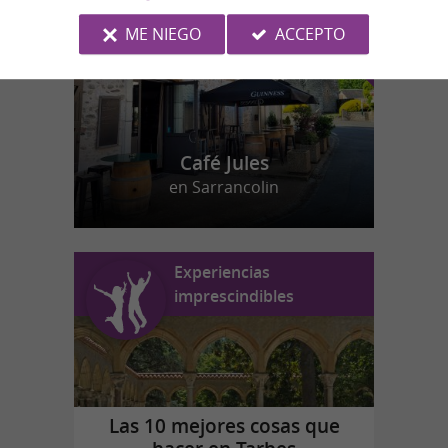
ME NIEGO
ACCEPTO
Café Jules
en Sarrancolin
Experiencias
imprescindibles
Las 10 mejores cosas que