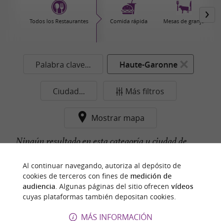
Todos los Restaurantes
Comida rápida
Mesas de granja
Palabra clave...
Haute-Garonne
Ciudad...
Más filtros
Mostrar mapa
Ningún resultado en esta categoría y ciudad de
momento...
Al continuar navegando, autoriza al depósito de
cookies de terceros con fines de
medición de
audiencia
. Algunas páginas del sitio ofrecen
vídeos
cuyas plataformas también depositan cookies.
n
u
e
s
t
r
o
a
v
o
r
i
t
f
o
MÁS INFORMACIÓN