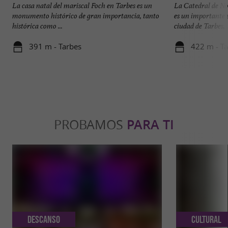
La casa natal del mariscal Foch en Tarbes es un
La Catedral de N
monumento histórico de gran importancia, tanto
es un importante e
histórica como ...
ciudad de Tarbes, .
391 m - Tarbes
422 m - T
PROBAMOS
PARA TI
Descanso
Cultural