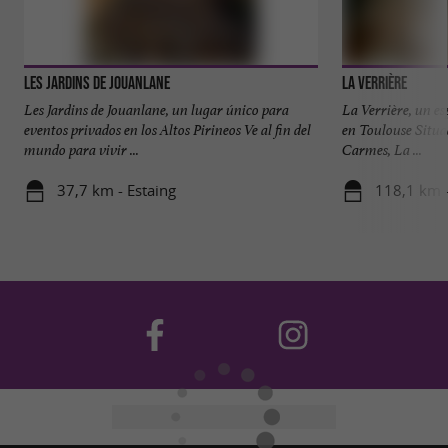
Les Jardins de Jouanlane
La Verrière
Les Jardins de Jouanlane, un lugar único para
La Verrière, un es
eventos privados en los Altos Pirineos Ve al fin del
en Toulouse Situad
mundo para vivir ...
Carmes, La ...
37,7 km - Estaing
118,1 km 