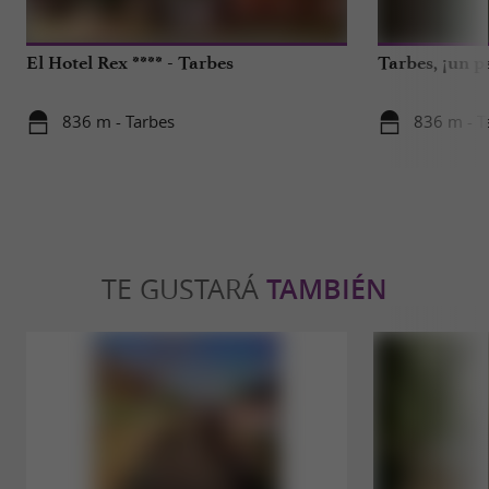
El Hotel Rex **** - Tarbes
Tarbes, ¡un p
836 m - Tarbes
836 m - T
TE GUSTARÁ
TAMBIÉN